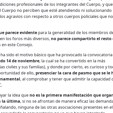
ciones profesionales de los integrantes del Cuerpo, y que
el Cuerpo no perciben que esté atendiendo ni solucionando
os agravios con respecto a otros cuerpos policiales que n
ue parece evidente
para la generalidad de los miembros de
en los foros más diversos,
no parece compartirlo el resto
 en este Consejo.
ha sido el motivo básico que ha provocado la convocatoria
ado 14 de noviembre
, la cual se ha convertido en la más
s civiles y sus familias), y donde por cierto, es curioso y t
portunidad de ello,
presenciar la cara de pasmo que se le 
rnamental
, al comprobar y tener que admitir la capacidad 
C.
ayar la idea que
no es la primera manifestación que orga
 la última
, si no se afrontan de manera eficaz las demand
eñalando, ninguna de las otras asociaciones presentes en el