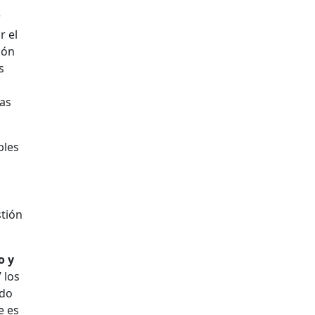
r
r el
ión
s
las
bles
stión
o y
 los
ndo
e es