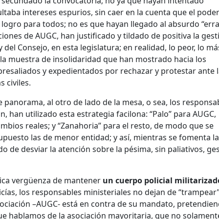
an secundado la convocatoria; no ya que hayan intentado
taba intereses espurios, sin caer en la cuenta que el pode
 logro para todos; no es que hayan llegado al absurdo “erra
ciones de AUGC, han justificado y tildado de positiva la gest
y del Consejo, en esta legislatura; en realidad, lo peor, lo má
o la muestra de insolidaridad que han mostrado hacia los
resaliados y expedientados por rechazar y protestar ante 
 civiles.
te panorama, al otro de lado de la mesa, o sea, los responsa
n, han utilizado esta estrategia facilona: “Palo” para AUGC,
mbios reales; y “Zanahoria” para el resto, de modo que se
puesto las de menor entidad; y así, mientras se fomenta la
do de desviar la atención sobre la pésima, sin paliativos, ge
ntica vergüenza de mantener
un cuerpo policial militarizad
icías, los responsables ministeriales no dejan de “trampear”
asociación –AUGC- está en contra de su mandato, pretendie
que hablamos de la asociación mayoritaria, que no solament