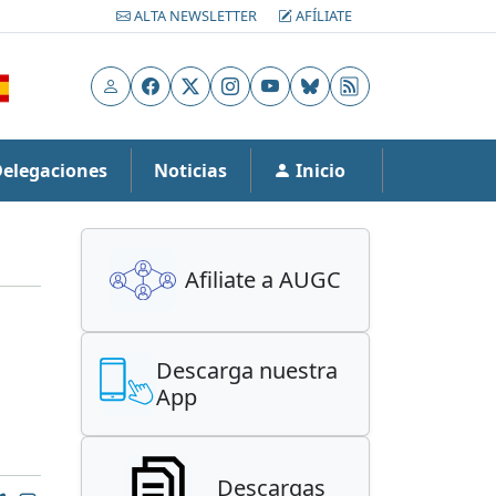
ALTA NEWSLETTER
AFÍLIATE
Usuario
Facebook
X
Instagram
YouTube
Bluesky
RSS
Delegaciones
Noticias
Inicio
Afiliate a AUGC
Descarga nuestra
App
Descargas