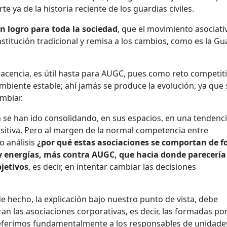
 ya de la historia reciente de los guardias civiles.
n logro para toda la sociedad
, que el movimiento asociati
Institución tradicional y remisa a los cambios, como es la Gu
lacencia, es útil hasta para AUGC, pues como reto competiti
ambiente estable; ahí jamás se produce la evolución, ya que 
mbiar.
n se han ido consolidando, en sus espacios, en una tendenc
ositiva. Pero al margen de la normal competencia entre
o análisis
¿
por qué estas asociaciones se comportan de 
 y energías, más contra AUGC, que hacia donde parecerí
bjetivos
, es decir, en intentar cambiar las decisiones
de hecho, la explicación bajo nuestro punto de vista, debe
n las asociaciones corporativas, es decir, las formadas po
eferimos fundamentalmente a los responsables de unidades