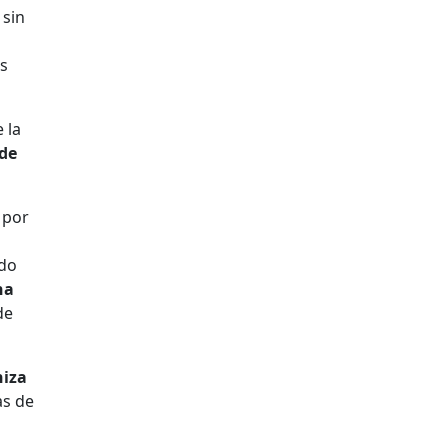
 sin
os
 la
 de
 por
odo
ha
de
niza
as de