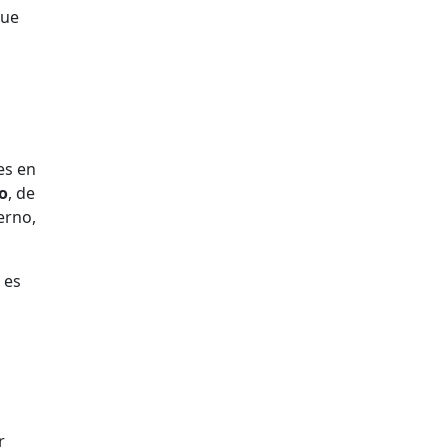
que
es en
io
, de
erno,
 es
r