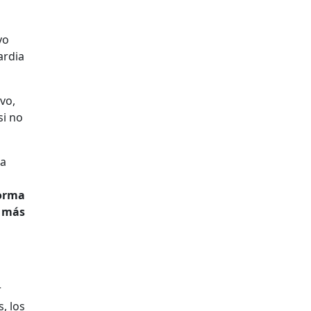
vo
ardia
vo,
si no
ia
forma
a más
r
, los