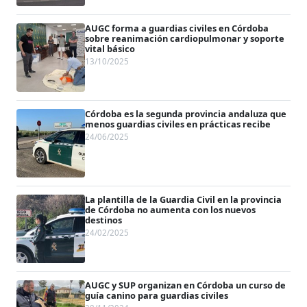
AUGC forma a guardias civiles en Córdoba
sobre reanimación cardiopulmonar y soporte
vital básico
13/10/2025
Córdoba es la segunda provincia andaluza que
menos guardias civiles en prácticas recibe
24/06/2025
La plantilla de la Guardia Civil en la provincia
de Córdoba no aumenta con los nuevos
destinos
24/02/2025
AUGC y SUP organizan en Córdoba un curso de
guía canino para guardias civiles