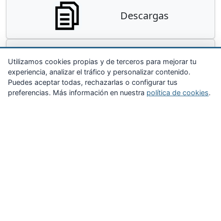
Descargas
Contacta
Utilizamos cookies propias y de terceros para mejorar tu
experiencia, analizar el tráfico y personalizar contenido.
Puedes aceptar todas, rechazarlas o configurar tus
preferencias. Más información en nuestra
política de cookies
.
Zona Privada
Afíliate
Quiénes somos
Propuestas al consejo
Descargas
Delegaciones