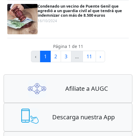
Condenado un vecino de Puente Genil que
agredió a un guardia civil al que tendrá que
indemnizar con más de 8.500 euros
16/10/2024
Página 1 de 11
‹
1
2
3
…
11
›
Afiliate a AUGC
Descarga nuestra App