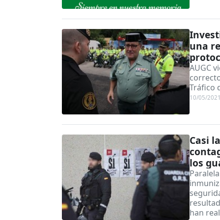
Inves
una re
protoc
AUGC vi
correcto
Tráfico 
10/05/202
Casi l
contag
los gu
Paralela
inmuniza
segurid
resultad
han real