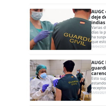
AUGC e
deje d
indias
Varias d
días la 
ha susp
que est
08/04/202
AUGC l
guardi
carenc
Esto sup
estando
recepto
25/03/202