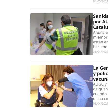
04/05/202
Sanida
por AU
Catal
Anuncia
miembro
están en
haciend
21/04/202
La Gen
y poli
vacun
AUGC y 
de guard
cuando l
dicha c
08/04/202