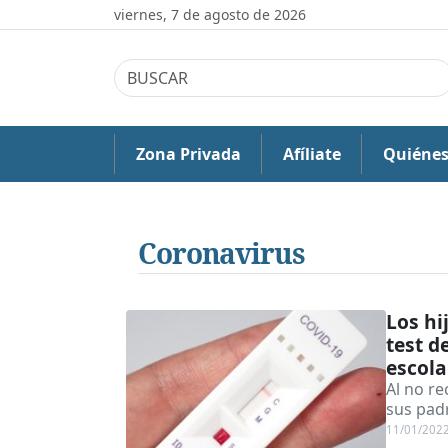
viernes, 7 de agosto de 2026
Zona Privada
Afíliate
Quiéne
Coronavirus
Los hi
test d
escola
Al no re
sus padr
11/01/202