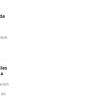
ada
 que
iles
 a
ación
n en