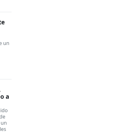
te
e un
,
o a
sido
 de
 un
les