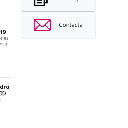
Contacta
-19
ones
 esa
edro
VID
a.