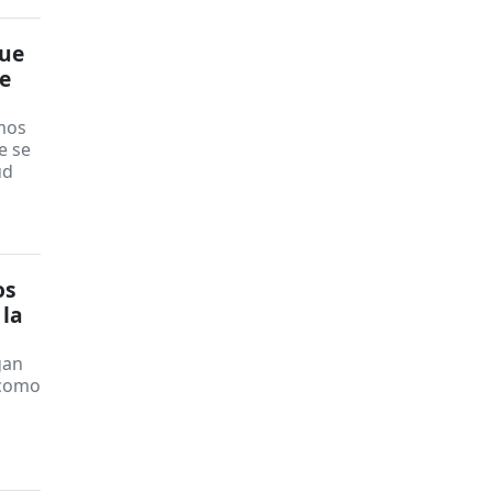
que
de
imos
e se
ud
os
 la
gan
 como