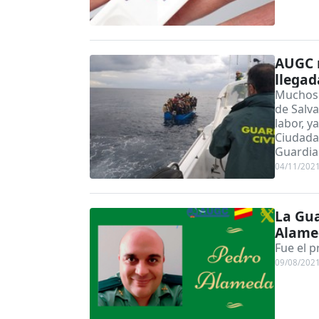
AUGC r
llegad
Muchos 
de Salv
labor, y
Ciudadan
Guardia 
04/11/202
La Gua
Alamed
Fue el p
09/08/202