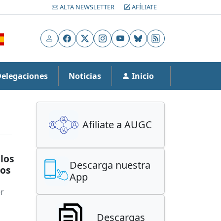
ALTA NEWSLETTER
AFÍLIATE
Usuario
Facebook
X
Instagram
YouTube
Bluesky
RSS
Delegaciones
Noticias
Inicio
Afiliate a AUGC
 los
Descarga nuestra
los
App
er
Descargas