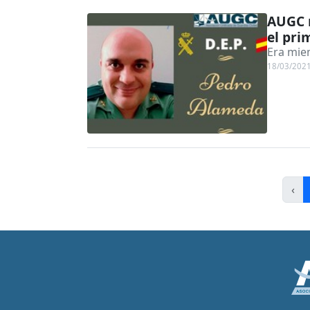
AUGC 
el pri
Era miem
18/03/202
‹