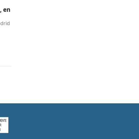
, en
adrid