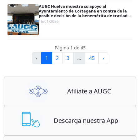
AUGC Huelva muestra su apoyo al
Ayuntamiento de Cortegana en contra de la
posible decisión de la benemérita de trasladar
la capitanía a Aracena
16/01/2026
Página 1 de 45
‹
1
2
3
…
45
›
Afiliate a AUGC
Descarga nuestra App