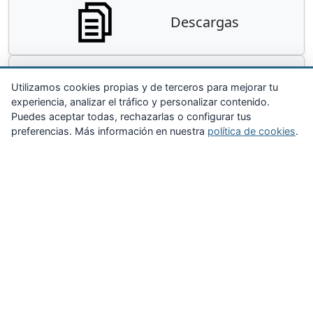
Descargas
Contacta
Utilizamos cookies propias y de terceros para mejorar tu
experiencia, analizar el tráfico y personalizar contenido.
Puedes aceptar todas, rechazarlas o configurar tus
preferencias. Más información en nuestra
política de cookies
.
Zona Privada
Afíliate
Quiénes somos
Propuestas al consejo
Descargas
Delegaciones