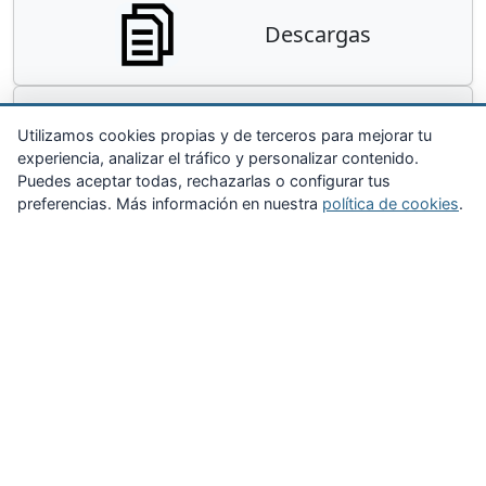
Descargas
Contacta
Utilizamos cookies propias y de terceros para mejorar tu
experiencia, analizar el tráfico y personalizar contenido.
Puedes aceptar todas, rechazarlas o configurar tus
preferencias. Más información en nuestra
política de cookies
.
Zona Privada
Afíliate
Quiénes somos
Propuestas al consejo
Descargas
Delegaciones