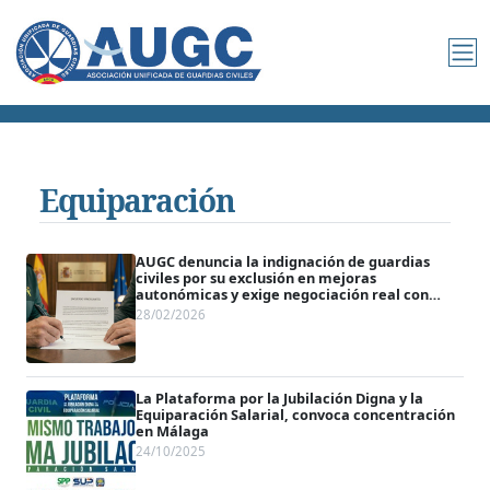
Equiparación
AUGC denuncia la indignación de guardias
civiles por su exclusión en mejoras
autonómicas y exige negociación real con
Interior
28/02/2026
La Plataforma por la Jubilación Digna y la
Equiparación Salarial, convoca concentración
en Málaga
24/10/2025