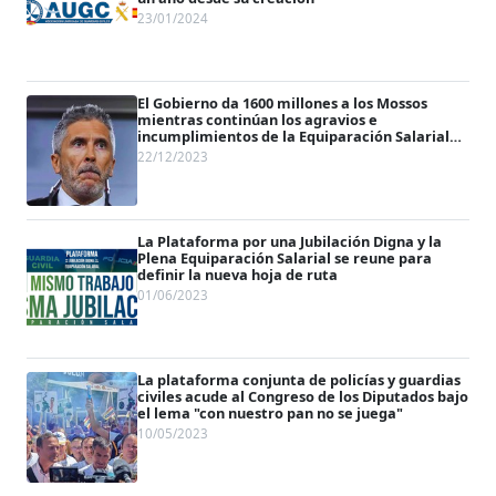
23/01/2024
El Gobierno da 1600 millones a los Mossos
mientras continúan los agravios e
incumplimientos de la Equiparación Salarial
de guardias civiles y policías
22/12/2023
La Plataforma por una Jubilación Digna y la
Plena Equiparación Salarial se reune para
definir la nueva hoja de ruta
01/06/2023
La plataforma conjunta de policías y guardias
civiles acude al Congreso de los Diputados bajo
el lema "con nuestro pan no se juega"
10/05/2023