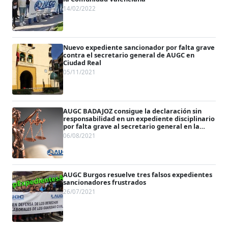
14/02/2022
Nuevo expediente sancionador por falta grave
contra el secretario general de AUGC en
Ciudad Real
05/11/2021
AUGC BADAJOZ consigue la declaración sin
responsabilidad en un expediente disciplinario
por falta grave al secretario general en la
provincia
06/08/2021
AUGC Burgos resuelve tres falsos expedientes
sancionadores frustrados
26/07/2021