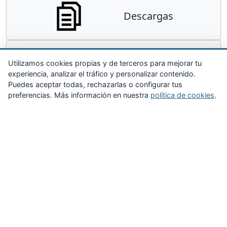
Descargas
Contacta
Utilizamos cookies propias y de terceros para mejorar tu
experiencia, analizar el tráfico y personalizar contenido.
Puedes aceptar todas, rechazarlas o configurar tus
preferencias. Más información en nuestra
política de cookies
.
Zona Privada
Afíliate
Quiénes somos
Propuestas al consejo
Descargas
Delegaciones