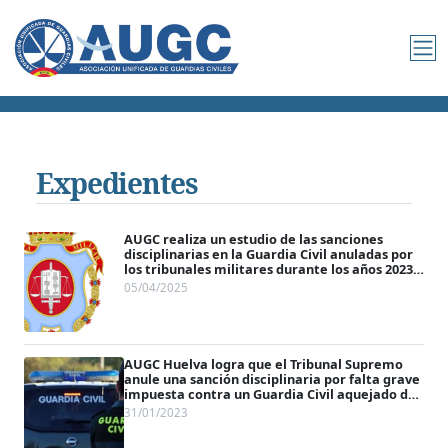
Expedientes
AUGC realiza un estudio de las sanciones
disciplinarias en la Guardia Civil anuladas por
los tribunales militares durante los años 2023 y
2024
05/04/2025
AUGC Huelva logra que el Tribunal Supremo
anule una sanción disciplinaria por falta grave
impuesta contra un Guardia Civil aquejado de
una enfermedad
31/01/2023