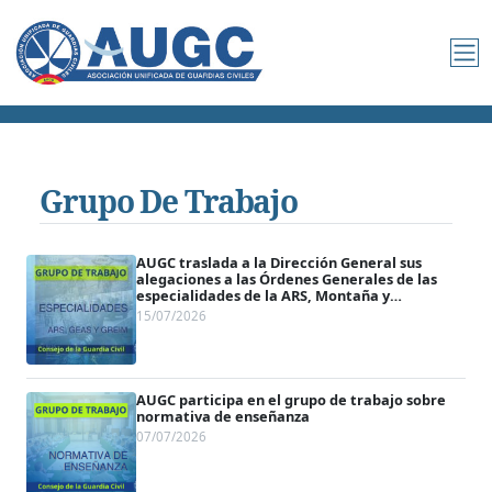
Grupo De Trabajo
AUGC traslada a la Dirección General sus
alegaciones a las Órdenes Generales de las
especialidades de la ARS, Montaña y
Actividades Subacuáticas
15/07/2026
AUGC participa en el grupo de trabajo sobre
normativa de enseñanza
07/07/2026