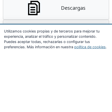
Descargas
Contacta
Utilizamos cookies propias y de terceros para mejorar tu
experiencia, analizar el tráfico y personalizar contenido.
Puedes aceptar todas, rechazarlas o configurar tus
preferencias. Más información en nuestra
política de cookies
.
Zona Privada
Afíliate
Quiénes somos
Propuestas al consejo
Descargas
Delegaciones