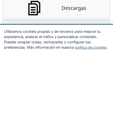
Descargas
Contacta
Utilizamos cookies propias y de terceros para mejorar tu
experiencia, analizar el tráfico y personalizar contenido.
Puedes aceptar todas, rechazarlas o configurar tus
preferencias. Más información en nuestra
política de cookies
.
Zona Privada
Afíliate
Quiénes somos
Propuestas al consejo
Descargas
Delegaciones