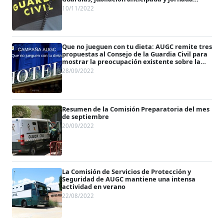
laboral semanal de 35 horas
10/11/2022
Que no jueguen con tu dieta: AUGC remite tres
propuestas al Consejo de la Guardia Civil para
mostrar la preocupación existente sobre la
materia
28/09/2022
Resumen de la Comisión Preparatoria del mes
de septiembre
20/09/2022
La Comisión de Servicios de Protección y
Seguridad de AUGC mantiene una intensa
actividad en verano
22/08/2022