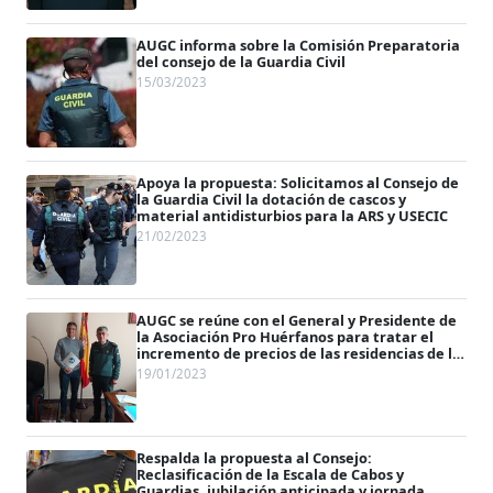
AUGC informa sobre la Comisión Preparatoria
del consejo de la Guardia Civil
15/03/2023
Apoya la propuesta: Solicitamos al Consejo de
la Guardia Civil la dotación de cascos y
material antidisturbios para la ARS y USECIC
21/02/2023
AUGC se reúne con el General y Presidente de
la Asociación Pro Huérfanos para tratar el
incremento de precios de las residencias de la
Asociación
19/01/2023
Respalda la propuesta al Consejo:
Reclasificación de la Escala de Cabos y
Guardias, jubilación anticipada y jornada