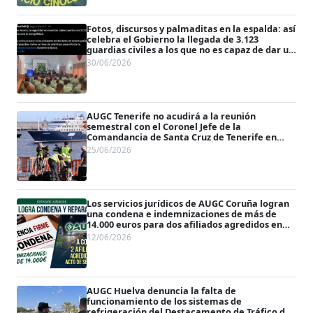
Fotos, discursos y palmaditas en la espalda: así
celebra el Gobierno la llegada de 3.123
guardias civiles a los que no es capaz de dar un
chaleco
30/06/2026
AUGC Tenerife no acudirá a la reunión
semestral con el Coronel Jefe de la
Comandancia de Santa Cruz de Tenerife en
protesta por el fallecimiento del guardia civil
25/06/2026
Berto Rodríguez
Los servicios jurídicos de AUGC Coruña logran
una condena e indemnizaciones de más de
14.000 euros para dos afiliados agredidos en
acto de servicio
12/06/2026
AUGC Huelva denuncia la falta de
funcionamiento de los sistemas de
refrigeración del Destacamento de Tráfico de