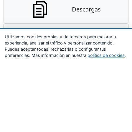
Descargas
Contacta
Utilizamos cookies propias y de terceros para mejorar tu
experiencia, analizar el tráfico y personalizar contenido.
Puedes aceptar todas, rechazarlas o configurar tus
preferencias. Más información en nuestra
política de cookies
.
Zona Privada
Afíliate
Quiénes somos
Propuestas al consejo
Descargas
Delegaciones