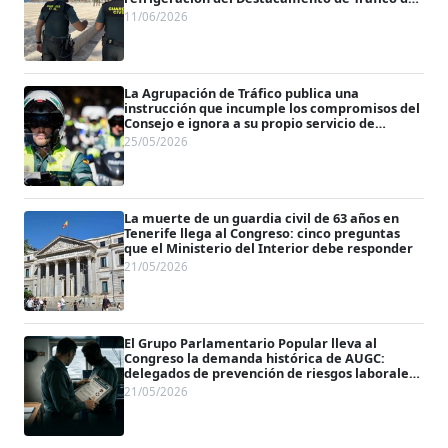
La Palma del Condado
11/06/2026
La Agrupación de Tráfico publica una
instrucción que incumple los compromisos del
Consejo e ignora a su propio servicio de
prevención
25/05/2026
La muerte de un guardia civil de 63 años en
Tenerife llega al Congreso: cinco preguntas
que el Ministerio del Interior debe responder
21/05/2026
El Grupo Parlamentario Popular lleva al
Congreso la demanda histórica de AUGC:
delegados de prevención de riesgos laborales
en la Guardia Civil
21/05/2026