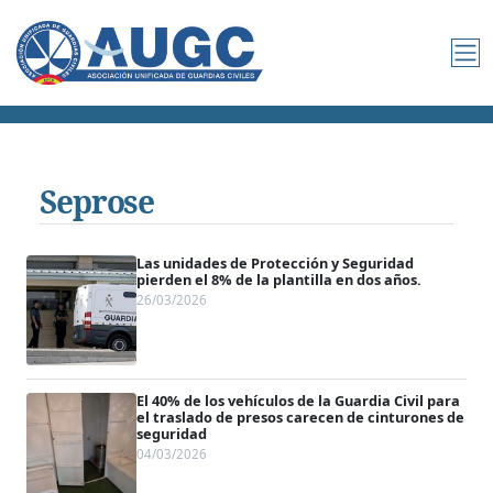
Seprose
Las unidades de Protección y Seguridad
pierden el 8% de la plantilla en dos años.
26/03/2026
El 40% de los vehículos de la Guardia Civil para
el traslado de presos carecen de cinturones de
seguridad
04/03/2026