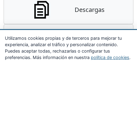
Descargas
Contacta
Utilizamos cookies propias y de terceros para mejorar tu
experiencia, analizar el tráfico y personalizar contenido.
Puedes aceptar todas, rechazarlas o configurar tus
preferencias. Más información en nuestra
política de cookies
.
Zona Privada
Afíliate
Quiénes somos
Propuestas al consejo
Descargas
Delegaciones