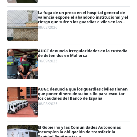
La fuga de un preso en el hospital general de
valencia expone el abandono institucional y el
riesgo que sufren los guardias civiles en las
custodIias
09/02/2026
AUGC denuncia irregularidades en la custodia
de detenidos en Mallorca
10/09/2025
AUGC denuncia que los guardias civiles tienen
que poner dinero de su bolsillo para escoltar
los caudales del Banco de España
08/08/2025
El Gobierno y las Comunidades Autónomas
incumplen la obligación de transferir la
Sanidad Penitenciaria