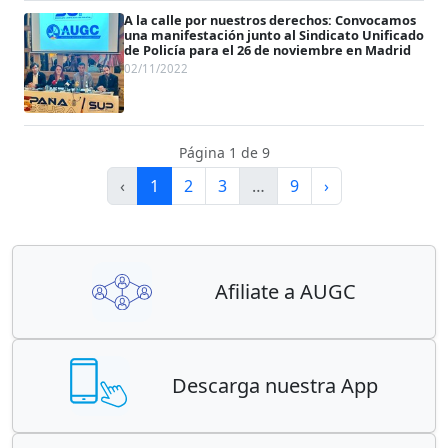
A la calle por nuestros derechos: Convocamos
una manifestación junto al Sindicato Unificado
de Policía para el 26 de noviembre en Madrid
02/11/2022
Página 1 de 9
‹
1
2
3
…
9
›
Afiliate a AUGC
Descarga nuestra App