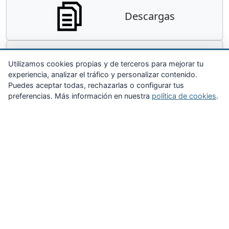
Descargas
Contacta
Utilizamos cookies propias y de terceros para mejorar tu
experiencia, analizar el tráfico y personalizar contenido.
Puedes aceptar todas, rechazarlas o configurar tus
preferencias. Más información en nuestra
política de cookies
.
Zona Privada
Afíliate
Quiénes somos
Propuestas al consejo
Descargas
Delegaciones