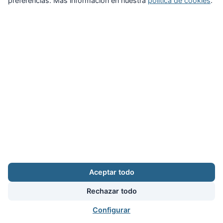
preferencias. Más información en nuestra
política de cookies
.
Zona Privada
Afíliate
Quiénes somos
Propuestas al consejo
Descargas
Delegaciones
Noticias
Inicio
Aviso legal
·
Cookies
·
Configurar cookies
·
Privacidad
·
Contacto
Aceptar todo
Calle Puerto Rico, 29 local C · 28016 Madrid
augc@augc.org
·
91 362 45 86
Rechazar todo
Usuario
Facebook
X
Instagram
YouTube
Bluesky
RSS
Configurar