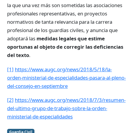
la que una vez más son sometidas las asociaciones
profesionales representativas, en proyectos
normativos de tanta relevancia para la carrera
profesional de los guardias civiles, y anuncia que
adoptará las
medidas legales que estime
oportunas al objeto de corregir las deficiencias
del texto
.
[1]
https://www.augc.org/news/2018/5/18/la-
orden-ministerial-de-especialidades-pasara-al-pleno-
del-consejo-en-septiembre
[2]
https://www.augc.org/news/2018/7/3/resumen-
del-ultimo-grupo-de-trabajo-sobre-la-orden-
ministerial-de-especialidades
Guardia Civil