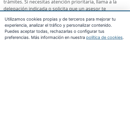
trámites. Si necesitas atención prioritaria, llama a la
Ver en mapa
Contactar
delegación indicada o solicita que un asesor te
contacte.
Utilizamos cookies propias y de terceros para mejorar tu
experiencia, analizar el tráfico y personalizar contenido.
Puedes aceptar todas, rechazarlas o configurar tus
preferencias. Más información en nuestra
política de cookies
.
Santa Cruz de Tenerife
Calle Escultor Luján Perez Res. Padre Anchieta, Bl.
96 Bajo Izda. 38201 (La Laguna)
Zona Privada
Afíliate
687145392
tenerife.sg@augc.org |
Quiénes somos
Propuestas al consejo
tenerife.gestion@augc.org
Descargas
Delegaciones
Ver en mapa
Contactar
Noticias
Inicio