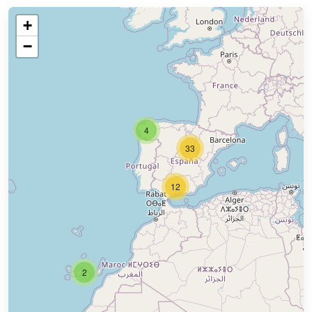
+
−
4
33
12
2