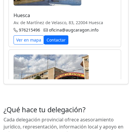
Huesca
Av. de Martínez de Velasco, 83, 22004 Huesca
976215496
oficina@augcaragon.info
Ver en mapa
Contactar
Anterior
Sigui
¿Qué hace tu delegación?
Toledo
Calle el Toboso 10, La Puebla de Almoradiel, Toledo,
Cada delegación provincial ofrece asesoramiento
Castilla-La Mancha, 45840, España
jurídico, representación, información local y apoyo en
692182093
toledo.sg@augc.org