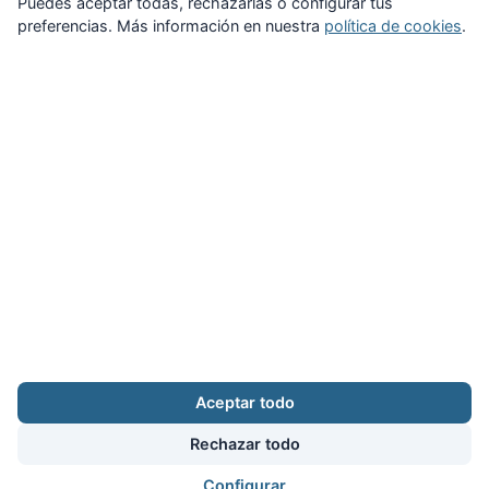
Puedes aceptar todas, rechazarlas o configurar tus
preferencias. Más información en nuestra
política de cookies
.
Zona Privada
Afíliate
Quiénes somos
Propuestas al consejo
Descargas
Delegaciones
Noticias
Inicio
Aviso legal
·
Cookies
·
Configurar cookies
·
Privacidad
·
Contacto
Aceptar todo
Calle Puerto Rico, 29 local C · 28016 Madrid
augc@augc.org
·
91 362 45 86
Rechazar todo
Usuario
Facebook
X
Instagram
YouTube
Bluesky
RSS
Configurar