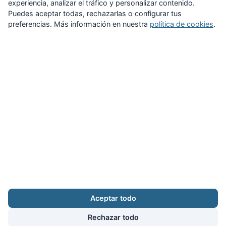
experiencia, analizar el tráfico y personalizar contenido.
Puedes aceptar todas, rechazarlas o configurar tus
preferencias. Más información en nuestra
política de cookies
.
Zona Privada
Afíliate
Quiénes somos
Propuestas al consejo
Descargas
Delegaciones
Noticias
Inicio
Aviso legal
·
Cookies
·
Configurar cookies
·
Privacidad
·
Contacto
Aceptar todo
Calle Puerto Rico, 29 local C · 28016 Madrid
augc@augc.org
·
91 362 45 86
Rechazar todo