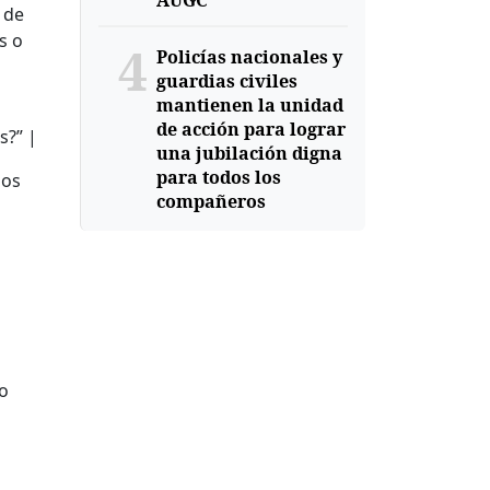
AUGC
 de
s o
4
Policías nacionales y
guardias civiles
mantienen la unidad
de acción para lograr
s?” |
una jubilación digna
para todos los
los
compañeros
o