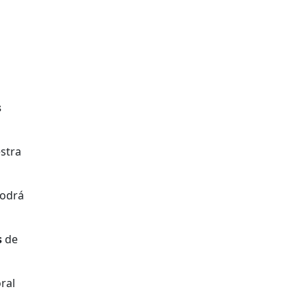
s
stra
odrá
s
de
ral