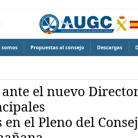
s somos
Propuestas al consejo
Descargas
ante el nuevo Directo
ncipales
 en el Pleno del Conse
 mañana