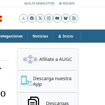
ALTA NEWSLETTER
AFÍLIATE
Usuario
Facebook
X
Instagram
YouTube
Bluesky
RSS
Delegaciones
Noticias
Inicio
Afiliate a AUGC
r
Descarga nuestra
App
jo
Descargas