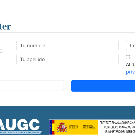
ter
C
Al d
pri