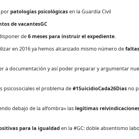
e por
patologías psicológicas
en la Guardia Civil
tos de vacantesGC
a disponer de
6 meses para instruir el expediente
.
tabilizar en 2016 ya hemos alcanzado mismo número de
falta
der a documentación y así poder preparar y argumentar nue
gos psicosociales el problema de
#1SuicidioCada26Dias
no p
endo debajo de la alfombra» las
legítimas reivindicacione
sitivas para la igualdad
en la #GC: doble absentismo labo