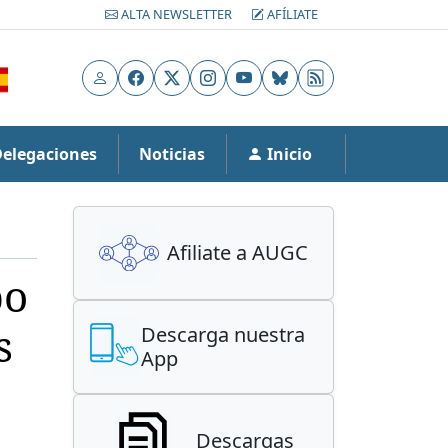
ALTA NEWSLETTER
AFÍLIATE
Usuario
Facebook
X
Instagram
YouTube
Bluesky
RSS
Delegaciones
Noticias
Inicio
Afiliate a AUGC
po
s
Descarga nuestra
App
Descargas