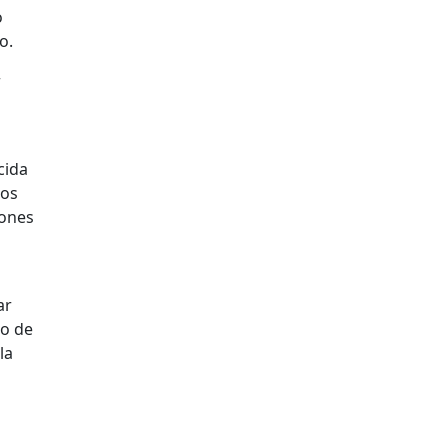
o
o.
r
cida
mos
iones
ar
to de
la