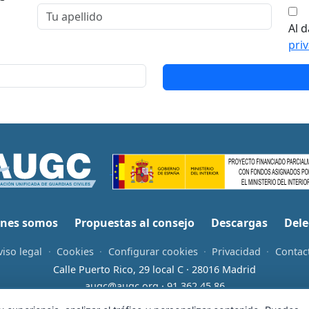
Al d
pri
nes somos
Propuestas al consejo
Descargas
Dele
viso legal
·
Cookies
·
Configurar cookies
·
Privacidad
·
Contac
Calle Puerto Rico, 29 local C · 28016 Madrid
augc@augc.org
·
91 362 45 86