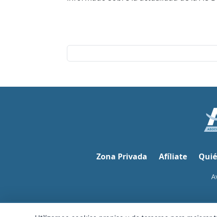
Zona Privada
Afíliate
Quié
A