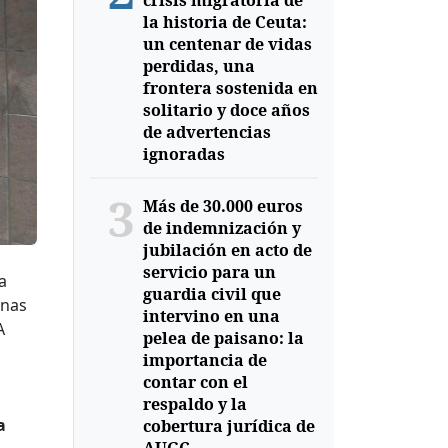
crisis migratoria de
la historia de Ceuta:
un centenar de vidas
perdidas, una
frontera sostenida en
solitario y doce años
de advertencias
ignoradas
3
Más de 30.000 euros
de indemnización y
jubilación en acto de
servicio para un
a
guardia civil que
unas
intervino en una
A
pelea de paisano: la
importancia de
contar con el
respaldo y la
a
cobertura jurídica de