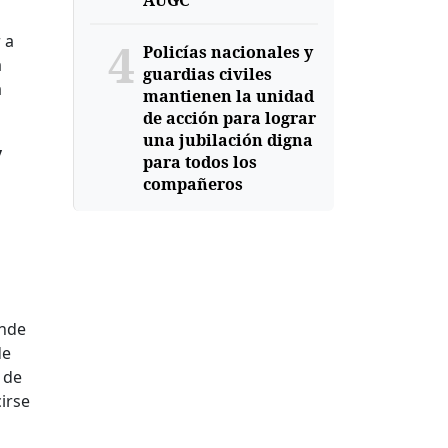
AUGC
 a
4
Policías nacionales y
a
guardias civiles
a
mantienen la unidad
de acción para lograr
una jubilación digna
y
para todos los
compañeros
onde
de
 de
irse