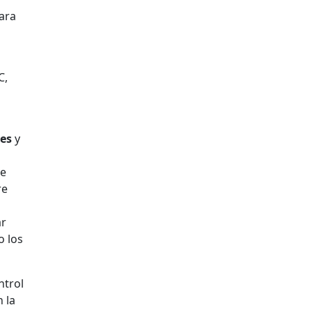
para
C,
res
y
se
re
ar
o los
ntrol
 la