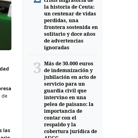
crisis migratoria de
la historia de Ceuta:
un centenar de vidas
perdidas, una
frontera sostenida en
solitario y doce años
de advertencias
ignoradas
3
Más de 30.000 euros
idad
de indemnización y
jubilación en acto de
servicio para un
presa
guardia civil que
o de
intervino en una
pelea de paisano: la
importancia de
contar con el
respaldo y la
s las
cobertura jurídica de
nario