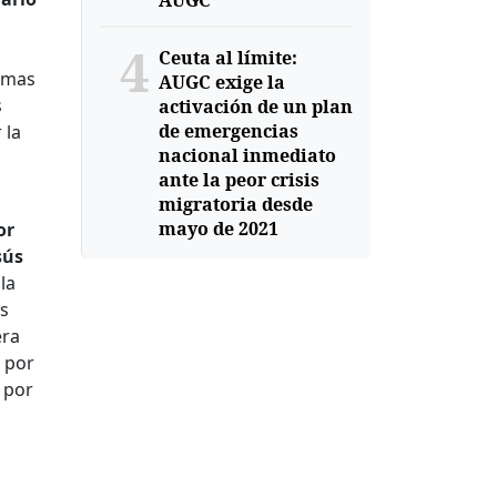
AUGC
4
Ceuta al límite:
ormas
AUGC exige la
s
activación de un plan
de emergencias
 la
nacional inmediato
ante la peor crisis
migratoria desde
mayo de 2021
or
sús
la
os
era
o por
 por