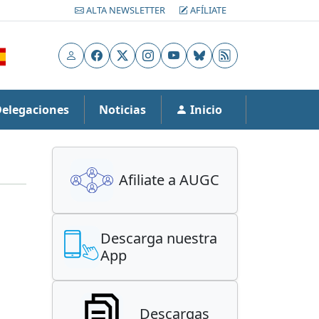
ALTA NEWSLETTER
AFÍLIATE
Usuario
Facebook
X
Instagram
YouTube
Bluesky
RSS
Delegaciones
Noticias
Inicio
Afiliate a AUGC
Descarga nuestra
App
Descargas