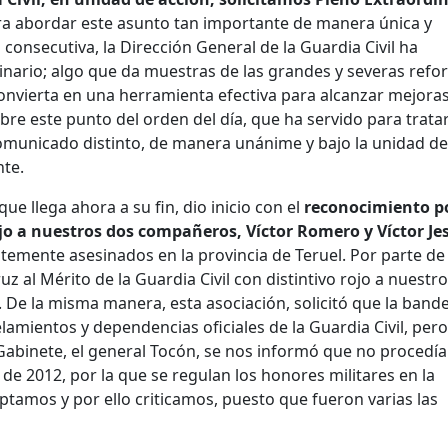
ra abordar este asunto tan importante de manera única y
a consecutiva, la Dirección General de la Guardia Civil ha
inario; algo que da muestras de las grandes y severas ref
onvierta en una herramienta efectiva para alcanzar mejora
obre este punto del orden del día, que ha servido para tratar
comunicado distinto, de manera unánime y bajo la unidad de
nte.
ue llega ahora a su fin, dio inicio con el
reconocimiento p
ejo a nuestros dos compañeros, Víctor Romero y Víctor Je
istemente asesinados en la provincia de Teruel. Por parte de 
 al Mérito de la Guardia Civil con distintivo rojo a nuestr
 De la misma manera, esta asociación, solicitó que la band
amientos y dependencias oficiales de la Guardia Civil, per
l Gabinete, el general Tocón, se nos informó que no procedía
de 2012, por la que se regulan los honores militares en la
ptamos y por ello criticamos, puesto que fueron varias las