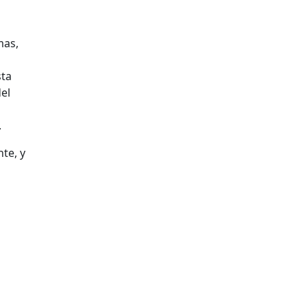
mas,
sta
el
.
te, y