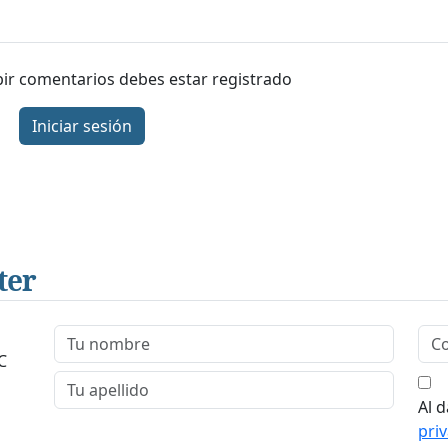
ibir comentarios debes estar registrado
Iniciar sesión
ter
C
Al d
pri