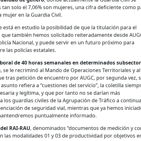
 tan solo el 7,06% son mujeres, una cifra deficiente como 
 mujer en la Guardia Civil.
stá en estudio la posibilidad de que la titulación para el
lgo que también hemos solicitado reiteradamente desde AUG
olicía Nacional, y puede servir en un futuro próximo para
e las policías estatales.
aboral de 40 horas semanales en determinados subsecto
se le recriminó al Mando de Operaciones Territoriales y al
que tras petición de encuentro por AUGC, por segunda vez, 
unto refiera a “cuestiones del servicio”, la coletilla siemp
cesaria y legítima, y que por tanto no se darían más
a los guardias civiles de la Agrupación de Tráfico a continu
nciación de seguridad vial, mientras que ya hemos iniciad
Te mantendremos puntualmente informado.
 del RAI-RAU
, denominados “documentos de medición y co
con las modalidades 01 y 03 de productividad por objetivos en