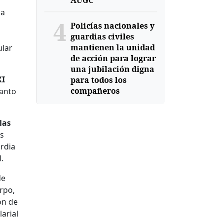
AUGC
ña
4
Policías nacionales y
guardias civiles
mantienen la unidad
ular
de acción para lograr
una jubilación digna
XI
para todos los
compañeros
uanto
las
os
ardia
l.
de
erpo,
ón de
arial