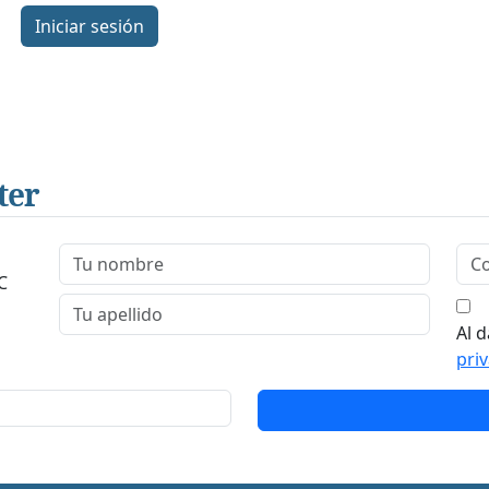
Iniciar sesión
ter
C
Al d
pri