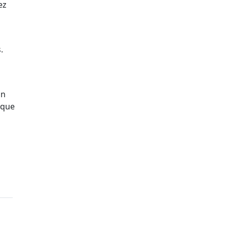
ez
.
un
 que