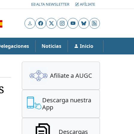
ALTA NEWSLETTER
AFÍLIATE
Usuario
Facebook
X
Instagram
YouTube
Bluesky
RSS
Delegaciones
Noticias
Inicio
Afiliate a AUGC
s
Descarga nuestra
App
Descargas