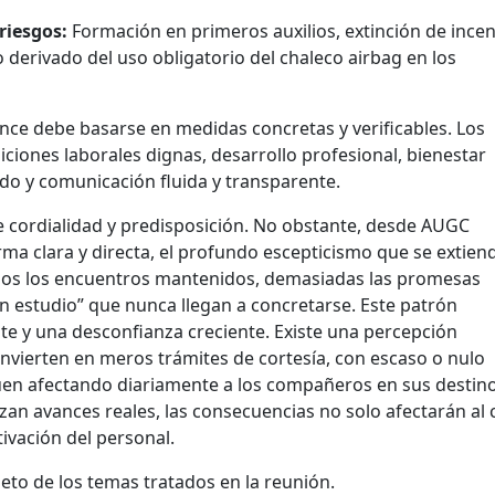
riesgos:
Formación en primeros auxilios, extinción de ince
o derivado del uso obligatorio del chaleco airbag en los
ce debe basarse en medidas concretas y verificables. Los
ciones laborales dignas, desarrollo profesional, bienestar
ado y comunicación fluida y transparente.
de cordialidad y predisposición. No obstante, desde AUGC
ma clara y directa, el profundo escepticismo que se extien
iados los encuentros mantenidos, demasiadas las promesas
 estudio” que nunca llegan a concretarse. Este patrón
e y una desconfianza creciente. Existe una percepción
nvierten en meros trámites de cortesía, con escaso o nulo
uen afectando diariamente a los compañeros en sus destino
lizan avances reales, las consecuencias no solo afectarán al 
ivación del personal.
leto de los temas tratados en la reunión.