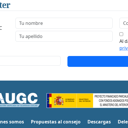
ter
C
Al d
pri
nes somos
Propuestas al consejo
Descargas
Dele