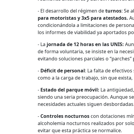
- El desarrollo del régimen de
turnos
: Se 
para motoristas y 3x5 para atestados.
Au
condicionándola a limitaciones de personal
los informes de viabilidad ya aportados p
- La
jornada de 12 horas en las UNIS:
Aunq
de forma voluntaria, se insiste en la nece
evitando soluciones parciales o “parches” 
-
Déficit de personal
: La falta de efectivo
como a la carga de trabajo, sin que exista,
-
Estado del parque móvil:
La antigüedad, 
siendo una seria preocupación. Aunque se a
necesidades actuales siguen desbordadas
-
Controles nocturnos
con dotaciones míni
alcoholemia nocturnos realizados por solo
evitar que esta práctica se normalice.