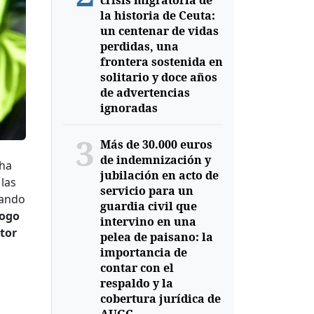
crisis migratoria de
la historia de Ceuta:
un centenar de vidas
perdidas, una
frontera sostenida en
solitario y doce años
de advertencias
ignoradas
3
Más de 30.000 euros
de indemnización y
cha
jubilación en acto de
 las
servicio para un
mando
guardia civil que
logo
intervino en una
tor
pelea de paisano: la
importancia de
contar con el
respaldo y la
cobertura jurídica de