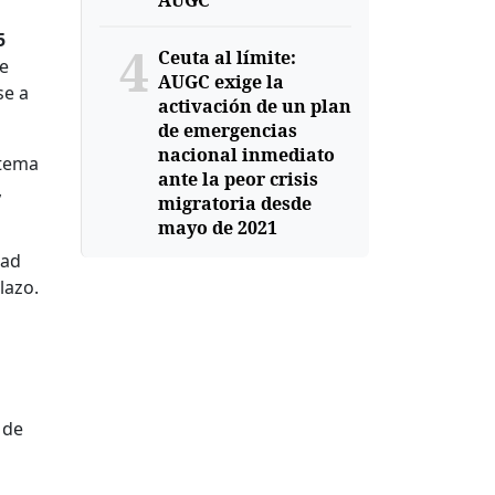
AUGC
5
4
Ceuta al límite:
ue
AUGC exige la
se a
activación de un plan
de emergencias
nacional inmediato
stema
ante la peor crisis
,
migratoria desde
mayo de 2021
dad
lazo.
 de