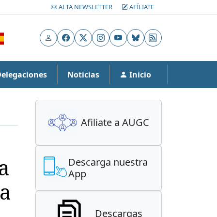
ALTA NEWSLETTER
AFÍLIATE
Usuario
Facebook
X
Instagram
YouTube
Bluesky
RSS
Delegaciones
Noticias
Inicio
Afiliate a AUGC
a
Descarga nuestra
App
la
Descargas