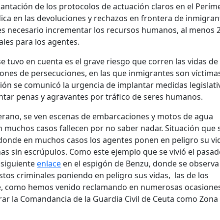
ntación de los protocolos de actuación claros en el Perím
ica en las devoluciones y rechazos en frontera de inmigran
es necesario incrementar los recursos humanos, al menos 
ales para los agentes.
 tuvo en cuenta es el grave riesgo que corren las vidas de 
nes de persecuciones, en las que inmigrantes son víctimas
ción se comunicó la urgencia de implantar medidas legislati
ntar penas y agravantes por tráfico de seres humanos.
 verano, se ven escenas de embarcaciones y motos de agua
en muchos casos fallecen por no saber nadar. Situación que 
 donde en muchos casos los agentes ponen en peligro su vi
nas sin escrúpulos. Como este ejemplo que se vivió el pasa
 siguiente
enlace
en el espigón de Benzu, donde se observa 
os criminales poniendo en peligro sus vidas, las de los
 que, como hemos venido reclamando en numerosas ocasione
arar la Comandancia de la Guardia Civil de Ceuta como Zona