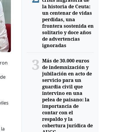
crisis migratoria de
la historia de Ceuta:
un centenar de vidas
perdidas, una
frontera sostenida en
solitario y doce años
de advertencias
ignoradas
3
Más de 30.000 euros
eron
de indemnización y
jubilación en acto de
 de
servicio para un
guardia civil que
intervino en una
pelea de paisano: la
iles
importancia de
contar con el
respaldo y la
cobertura jurídica de
 la