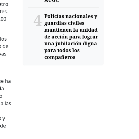
AUGC
etro
tes.
4
Policías nacionales y
200
guardias civiles
mantienen la unidad
de acción para lograr
los
una jubilación digna
 del
para todos los
vas
compañeros
se ha
da
do
a las
s y
 de