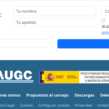
C
Al d
pri
nes somos
Propuestas al consejo
Descargas
Dele
viso legal
·
Cookies
·
Configurar cookies
·
Privacidad
·
Contac