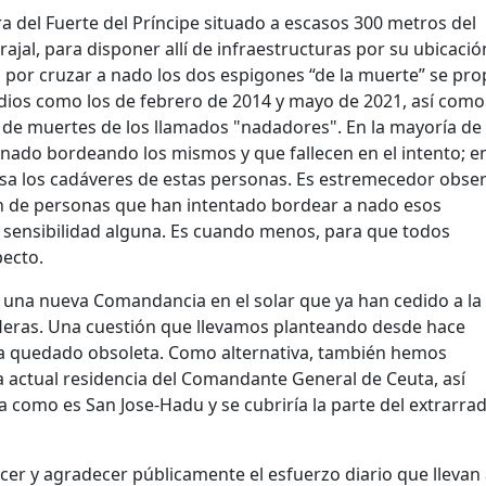
ra del Fuerte del Príncipe situado a escasos 300 metros del
ajal, para disponer allí de infraestructuras por su ubicació
 por cruzar a nado los dos espigones “de la muerte” se pr
odios como los de febrero de 2014 y mayo de 2021, así como
, de muertes de los llamados "nadadores". En la mayoría de 
 nado bordeando los mismos y que fallecen en el intento; e
lsa los cadáveres de estas personas. Es estremecedor obse
n de personas que han intentado bordear a nado esos
 sensibilidad alguna. Es cuando menos, para que todos
pecto.
 una nueva Comandancia en el solar que ya han cedido a la
s Heras. Una cuestión que llevamos planteando desde hace
ha quedado obsoleta. Como alternativa, también hemos
 actual residencia del Comandante General de Ceuta, así
a como es San Jose-Hadu y se cubriría la parte del extrarrad
r y agradecer públicamente el esfuerzo diario que llevan