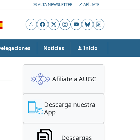
ALTA NEWSLETTER
AFÍLIATE
Usuario
Facebook
X
Instagram
YouTube
Bluesky
RSS
Delegaciones
Noticias
Inicio
Afiliate a AUGC
Descarga nuestra
App
Descargas