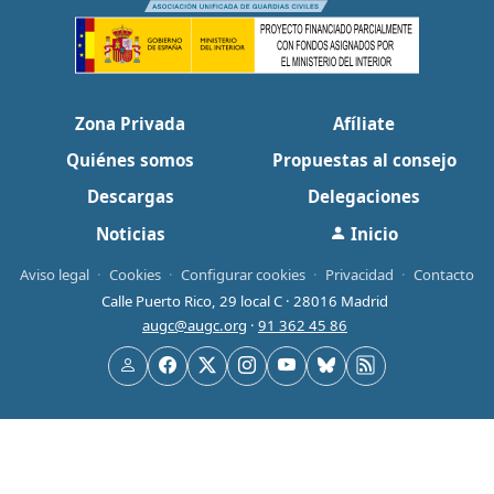
Zona Privada
Afíliate
Quiénes somos
Propuestas al consejo
Descargas
Delegaciones
Noticias
Inicio
Aviso legal
·
Cookies
·
Configurar cookies
·
Privacidad
·
Contacto
Calle Puerto Rico, 29 local C · 28016 Madrid
augc@augc.org
·
91 362 45 86
Usuario
Facebook
X
Instagram
YouTube
Bluesky
RSS