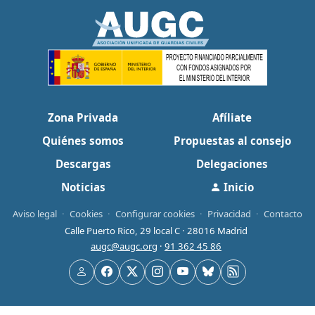
Zona Privada
Afíliate
Quiénes somos
Propuestas al consejo
Descargas
Delegaciones
Noticias
Inicio
Aviso legal
·
Cookies
·
Configurar cookies
·
Privacidad
·
Contacto
Calle Puerto Rico, 29 local C · 28016 Madrid
augc@augc.org
·
91 362 45 86
Usuario
Facebook
X
Instagram
YouTube
Bluesky
RSS