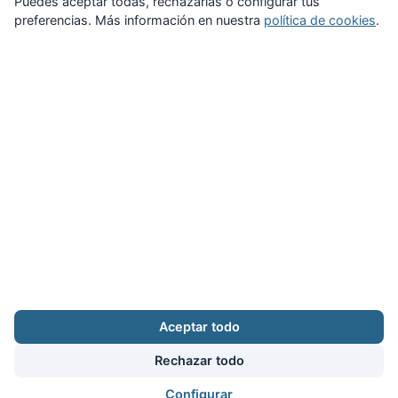
Puedes aceptar todas, rechazarlas o configurar tus
preferencias. Más información en nuestra
política de cookies
.
Zona Privada
Afíliate
Quiénes somos
Propuestas al consejo
Descargas
Delegaciones
Noticias
Inicio
Aviso legal
·
Cookies
·
Configurar cookies
·
Privacidad
·
Contacto
Aceptar todo
Calle Puerto Rico, 29 local C · 28016 Madrid
augc@augc.org
·
91 362 45 86
Rechazar todo
Usuario
Facebook
X
Instagram
YouTube
Bluesky
RSS
Configurar