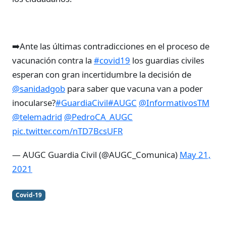
➡️Ante las últimas contradicciones en el proceso de
vacunación contra la
#covid19
los guardias civiles
esperan con gran incertidumbre la decisión de
@sanidadgob
para saber que vacuna van a poder
inocularse?
#GuardiaCivil
#AUGC
@InformativosTM
@telemadrid
@PedroCA_AUGC
pic.twitter.com/nTD7BcsUFR
— AUGC Guardia Civil (@AUGC_Comunica)
May 21,
2021
Covid-19