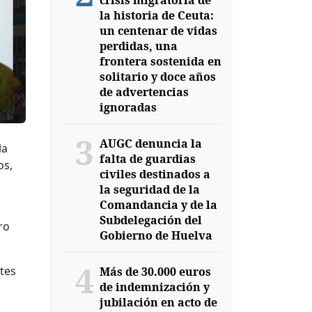
crisis migratoria de
la historia de Ceuta:
un centenar de vidas
perdidas, una
frontera sostenida en
solitario y doce años
de advertencias
ignoradas
3
AUGC denuncia la
la
falta de guardias
os,
civiles destinados a
la seguridad de la
Comandancia y de la
Subdelegación del
ro
Gobierno de Huelva
4
tes
Más de 30.000 euros
de indemnización y
jubilación en acto de