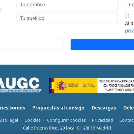
C
Al d
pri
nes somos
Propuestas al consejo
Descargas
Dele
viso legal
·
Cookies
·
Configurar cookies
·
Privacidad
·
Contac
Calle Puerto Rico, 29 local C · 28016 Madrid