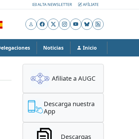
ALTA NEWSLETTER
AFÍLIATE
Usuario
Facebook
X
Instagram
YouTube
Bluesky
RSS
Delegaciones
Noticias
Inicio
Afiliate a AUGC
Descarga nuestra
App
Descargas