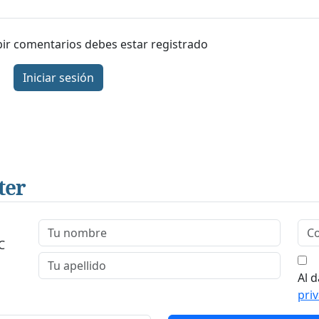
ibir comentarios debes estar registrado
Iniciar sesión
ter
C
Al d
pri