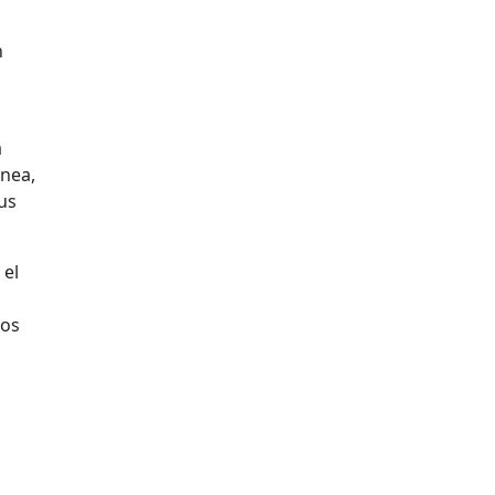
n
l
a
nea,
us
 el
ios