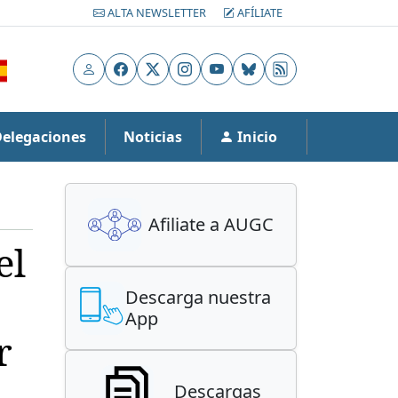
ALTA NEWSLETTER
AFÍLIATE
Usuario
Facebook
X
Instagram
YouTube
Bluesky
RSS
Delegaciones
Noticias
Inicio
Afiliate a AUGC
el
Descarga nuestra
App
r
Descargas