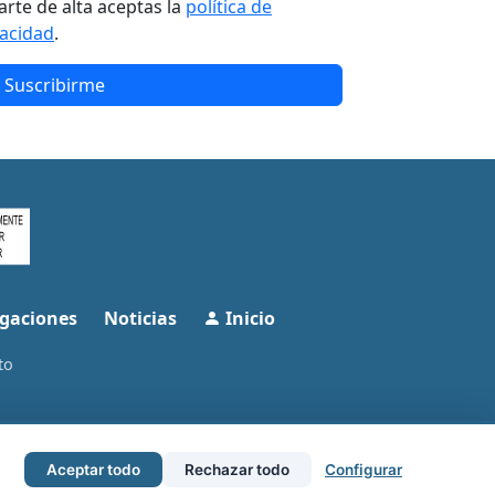
arte de alta aceptas la
política de
vacidad
.
Suscribirme
gaciones
Noticias
Inicio
to
Aceptar todo
Rechazar todo
Configurar