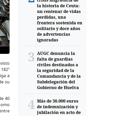
crisis migratoria de
la historia de Ceuta:
un centenar de vidas
perdidas, una
frontera sostenida en
solitario y doce años
de advertencias
ignoradas
3
AUGC denuncia la
falta de guardias
visto
civiles destinados a
 182º
la seguridad de la
iga a
Comandancia y de la
de su
Subdelegación del
Gobierno de Huelva
de 40
4
Más de 30.000 euros
 como
de indemnización y
entre
jubilación en acto de