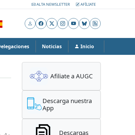
ALTA NEWSLETTER
AFÍLIATE
Usuario
Facebook
X
Instagram
YouTube
Bluesky
RSS
Delegaciones
Noticias
Inicio
Afiliate a AUGC
Descarga nuestra
App
Descargas