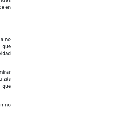
ntras
ce en
 a no
n que
vidad
mirar
uizás
y que
ón no