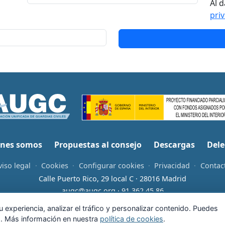
Al d
pri
nes somos
Propuestas al consejo
Descargas
Dele
viso legal
·
Cookies
·
Configurar cookies
·
Privacidad
·
Contac
Calle Puerto Rico, 29 local C · 28016 Madrid
augc@augc.org
·
91 362 45 86
Usuario
Facebook
X
Instagram
YouTube
Bluesky
RSS
 experiencia, analizar el tráfico y personalizar contenido. Puedes
as. Más información en nuestra
política de cookies
.