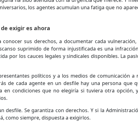
guna ha sido atendida con la urgencia que merece. Y mie
 aniversarios, los agentes acumulan una fatiga que no apare
de exigir es ahora
 a conocer sus derechos, a documentar cada vulneración,
scanso suprimido de forma injustificada es una infracció
da por los cauces legales y sindicales disponibles. La pasi
epresentantes políticos y a los medios de comunicación a 
rás de cada agente en un desfile hay una persona que q
a en condiciones que no elegiría si tuviera otra opción, 
os.
n desfile. Se garantiza con derechos. Y si la Administraci
á, como siempre, dispuesta a exigirlos.