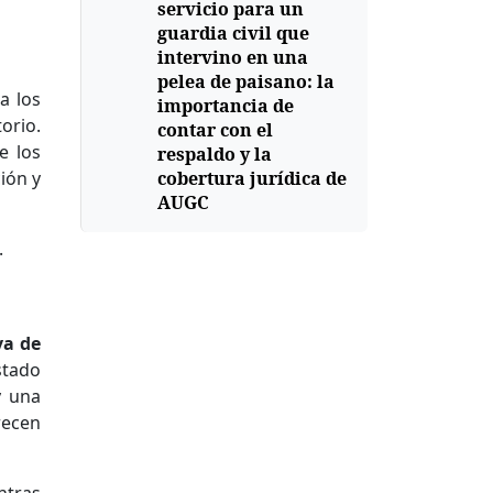
servicio para un
guardia civil que
intervino en una
pelea de paisano: la
a los
importancia de
orio.
contar con el
e los
respaldo y la
ción y
cobertura jurídica de
AUGC
.
va de
stado
y una
recen