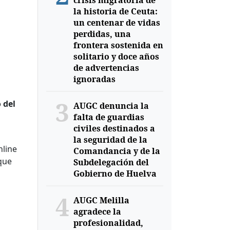
crisis migratoria de
la historia de Ceuta:
un centenar de vidas
perdidas, una
frontera sostenida en
solitario y doce años
de advertencias
ignoradas
3
 del
AUGC denuncia la
falta de guardias
civiles destinados a
la seguridad de la
nline
Comandancia y de la
que
Subdelegación del
Gobierno de Huelva
4
AUGC Melilla
agradece la
profesionalidad,