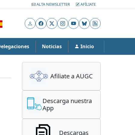
ALTA NEWSLETTER
AFÍLIATE
Usuario
Facebook
X
Instagram
YouTube
Bluesky
RSS
Delegaciones
Noticias
Inicio
Afiliate a AUGC
Descarga nuestra
App
Descargas