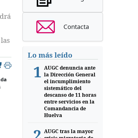
odrá
Contacta
 las
Lo más leído
1
AUGC denuncia ante
la Dirección General
ada
el incumplimiento
s
sistemático del
descanso de 11 horas
entre servicios en la
Comandancia de
Huelva
2
AUGC tras la mayor