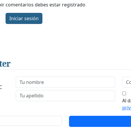
ibir comentarios debes estar registrado
Iniciar sesión
ter
C
Al d
pri