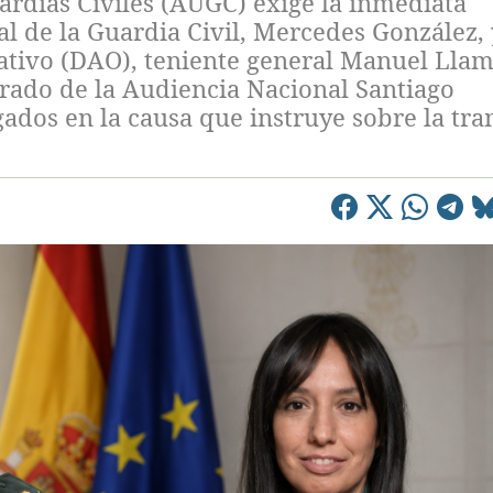
ardias Civiles (AUGC) exige la inmediata
al de la Guardia Civil, Mercedes González, 
rativo (DAO), teniente general Manuel Llam
trado de la Audiencia Nacional Santiago
gados en la causa que instruye sobre la tr