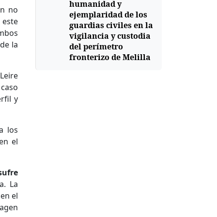
humanidad y
ón no
ejemplaridad de los
 este
guardias civiles en la
ambos
vigilancia y custodia
de la
del perímetro
fronterizo de Melilla
Leire
 caso
fil y
a los
en el
sufre
a. La
en el
magen