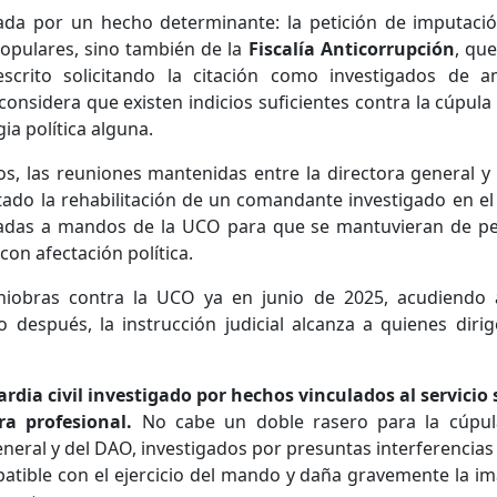
da por un hecho determinante: la petición de imputaci
opulares, sino también de la
Fiscalía Anticorrupción
, que
crito solicitando la citación como investigados de 
considera que existen indicios suficientes contra la cúpula 
ia política alguna.
s, las reuniones mantenidas entre la directora general y 
citado la rehabilitación de un comandante investigado en el
adadas a mandos de la UCO para que se mantuvieran de per
con afectación política.
obras contra la UCO ya en junio de 2025, acudiendo 
 después, la instrucción judicial alcanza a quienes dirig
ardia civil investigado por hechos vinculados al servicio 
a profesional.
No cabe un doble rasero para la cúpul
neral y del DAO, investigados por presuntas interferencias 
patible con el ejercicio del mando y daña gravemente la i