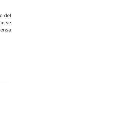
o del
ue se
fensa