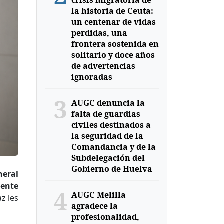
crisis migratoria de
la historia de Ceuta:
un centenar de vidas
perdidas, una
frontera sostenida en
solitario y doce años
de advertencias
ignoradas
3
AUGC denuncia la
falta de guardias
civiles destinados a
la seguridad de la
Comandancia y de la
Subdelegación del
Gobierno de Huelva
neral
iente
4
AUGC Melilla
z les
agradece la
profesionalidad,