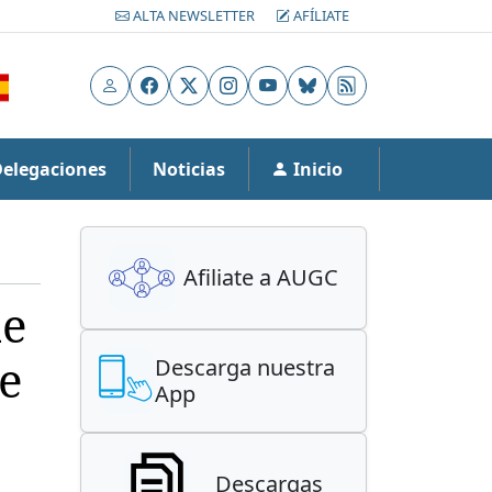
ALTA NEWSLETTER
AFÍLIATE
Usuario
Facebook
X
Instagram
YouTube
Bluesky
RSS
Delegaciones
Noticias
Inicio
Afiliate a AUGC
de
se
Descarga nuestra
App
Descargas