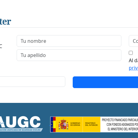
ter
C
Al d
pri