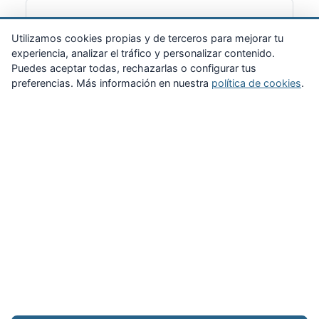
Suscribirme
Utilizamos cookies propias y de terceros para mejorar tu
experiencia, analizar el tráfico y personalizar contenido.
Puedes aceptar todas, rechazarlas o configurar tus
preferencias. Más información en nuestra
política de cookies
.
Zona Privada
Afíliate
Quiénes somos
Propuestas al consejo
Descargas
Delegaciones
Noticias
Inicio
Aviso legal
·
Cookies
·
Configurar cookies
·
Privacidad
·
Contacto