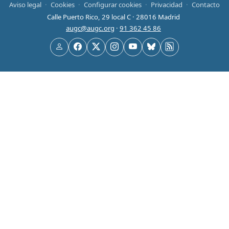
Aviso legal
·
Cookies
·
Configurar cookies
·
Privacidad
·
Contacto
Calle Puerto Rico, 29 local C · 28016 Madrid
augc@augc.org
·
91 362 45 86
Usuario
Facebook
X
Instagram
YouTube
Bluesky
RSS