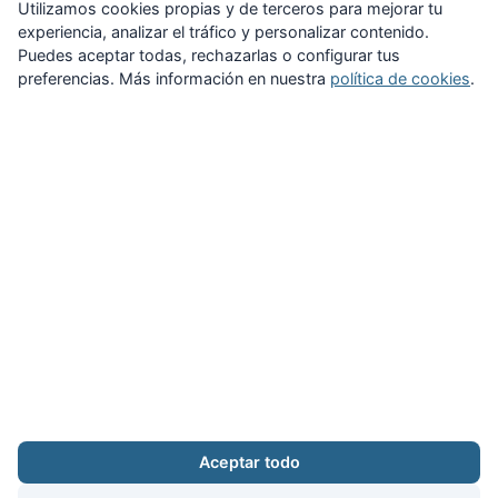
Suscribirme
Utilizamos cookies propias y de terceros para mejorar tu
experiencia, analizar el tráfico y personalizar contenido.
Puedes aceptar todas, rechazarlas o configurar tus
preferencias. Más información en nuestra
política de cookies
.
Zona Privada
Afíliate
Quiénes somos
Propuestas al consejo
Descargas
Delegaciones
Noticias
Inicio
Aviso legal
·
Cookies
·
Configurar cookies
·
Privacidad
·
Contacto
Aceptar todo
Calle Puerto Rico, 29 local C · 28016 Madrid
augc@augc.org
·
91 362 45 86