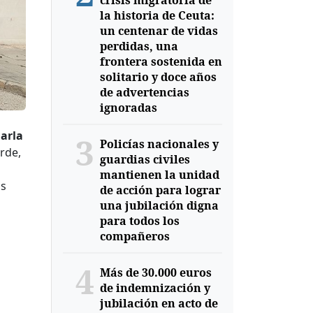
crisis migratoria de
la historia de Ceuta:
un centenar de vidas
perdidas, una
frontera sostenida en
solitario y doce años
de advertencias
ignoradas
harla
3
Policías nacionales y
arde,
guardias civiles
mantienen la unidad
os
de acción para lograr
una jubilación digna
para todos los
compañeros
4
Más de 30.000 euros
de indemnización y
jubilación en acto de