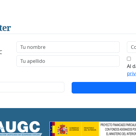
ter
C
Al d
pri