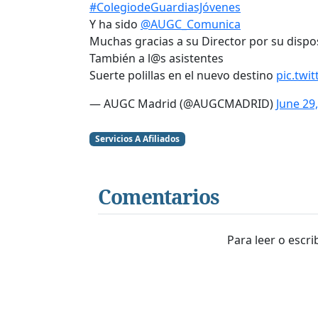
#ColegiodeGuardiasJóvenes
Y ha sido
@AUGC_Comunica
Muchas gracias a su Director por su dispo
También a l@s asistentes
Suerte polillas en el nuevo destino
pic.twi
— AUGC Madrid (@AUGCMADRID)
June 29
Servicios A Afiliados
Comentarios
Para leer o escr