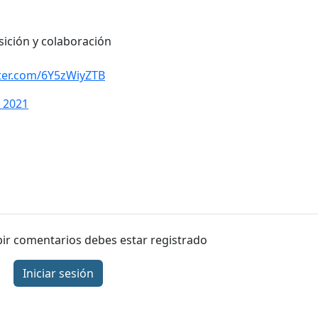
sición y colaboración
tter.com/6Y5zWiyZTB
, 2021
ibir comentarios debes estar registrado
Iniciar sesión