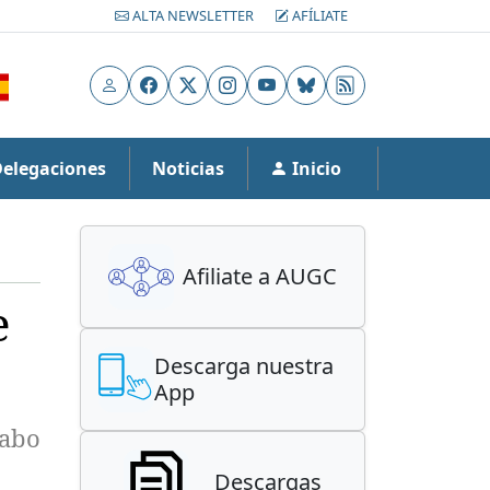
ALTA NEWSLETTER
AFÍLIATE
Usuario
Facebook
X
Instagram
YouTube
Bluesky
RSS
Delegaciones
Noticias
Inicio
Afiliate a AUGC
e
Descarga nuestra
App
cabo
Descargas