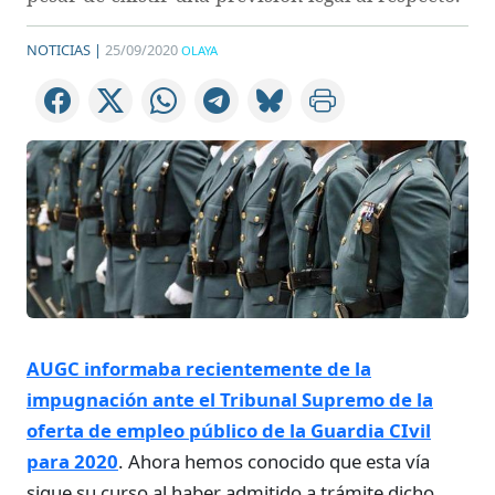
NOTICIAS |
25/09/2020
OLAYA
AUGC informaba recientemente de la
impugnación ante el Tribunal Supremo de la
oferta de empleo público de la Guardia CIvil
para 2020
. Ahora hemos conocido que esta vía
sigue su curso al haber admitido a trámite dicho