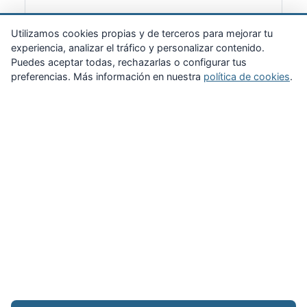
Suscribirme
Utilizamos cookies propias y de terceros para mejorar tu
experiencia, analizar el tráfico y personalizar contenido.
Puedes aceptar todas, rechazarlas o configurar tus
preferencias. Más información en nuestra
política de cookies
.
Zona Privada
Afíliate
Quiénes somos
Propuestas al consejo
Descargas
Delegaciones
Noticias
Inicio
Aviso legal
·
Cookies
·
Configurar cookies
·
Privacidad
·
Contacto