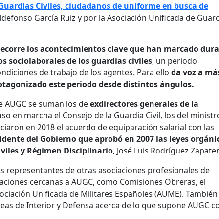
Guardias Civiles, ciudadanos de uniforme en busca de
 Ildefonso García Ruiz y por la Asociación Unificada de Guar
o recorre los acontecimientos clave que han marcado dur
s sociolaborales de los guardias civiles
, un periodo
ondiciones de trabajo de los agentes. Para ello
da voz a má
tagonizado este periodo desde distintos ángulos.
de AUGC se suman los de
exdirectores generales de la
uso en marcha el Consejo de la Guardia Civil, los del ministr
ociaron en 2018 el acuerdo de equiparación salarial con las
idente del Gobierno que aprobó en 2007 las leyes orgáni
viles y Régimen Disciplinario
, José Luis Rodríguez Zapate
os representantes de otras asociaciones profesionales de
izaciones cercanas a AUGC, como Comisiones Obreras, el
Asociación Unificada de Militares Españoles (AUME). También
áreas de Interior y Defensa acerca de lo que supone AUGC 