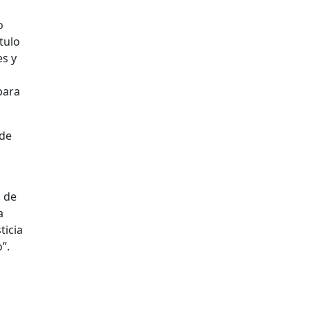
o
tulo
es y
para
 de
a de
a
ticia
”.