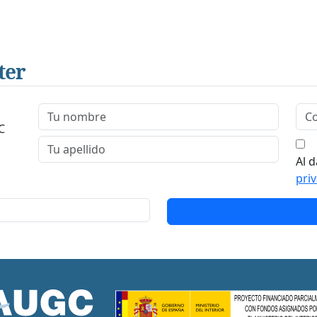
ter
C
Al d
pri