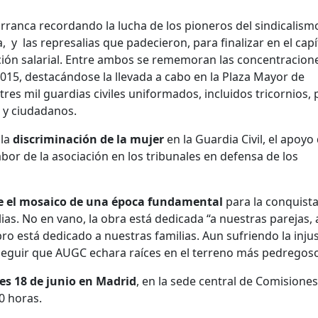
arranca recordando la lucha de los pioneros del sindicalism
 y las represalias que padecieron, para finalizar en el capí
ción salarial. Entre ambos se rememoran las concentracion
015, destacándose la llevada a cabo en la Plaza Mayor de
es mil guardias civiles uniformados, incluidos tricornios, 
 y ciudadanos.
 la
discriminación de la mujer
en la Guardia Civil, el apoyo
 labor de la asociación en los tribunales en defensa de los
e el mosaico de una época fundamental
para la conquist
lias. No en vano, la obra está dedicada “a nuestras parejas, 
ro está dedicado a nuestras familias. Aun sufriendo la injus
seguir que AUGC echara raíces en el terreno más pedregoso
es 18 de junio en Madrid
, en la sede central de Comisiones
00 horas.