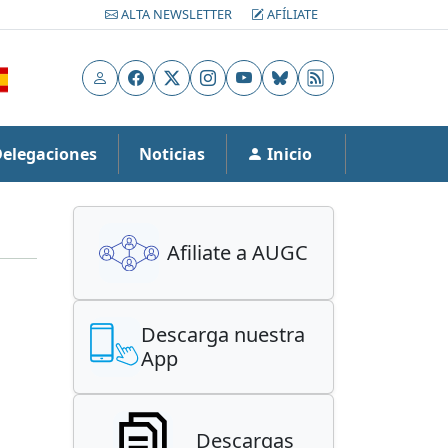
ALTA NEWSLETTER
AFÍLIATE
Usuario
Facebook
X
Instagram
YouTube
Bluesky
RSS
Delegaciones
Noticias
Inicio
Afiliate a AUGC
Descarga nuestra
App
Descargas