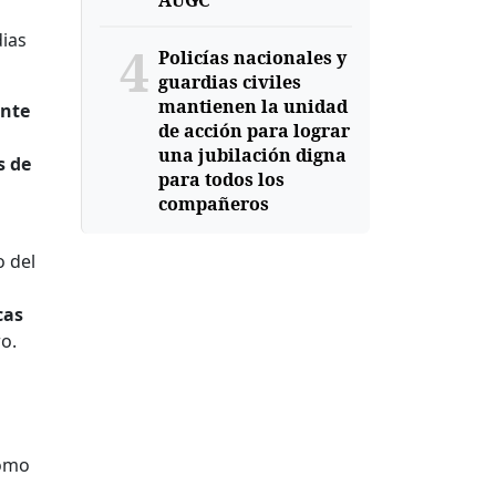
AUGC
dias
4
Policías nacionales y
guardias civiles
mantienen la unidad
ante
de acción para lograr
una jubilación digna
s de
para todos los
compañeros
o del
cas
ro.
como