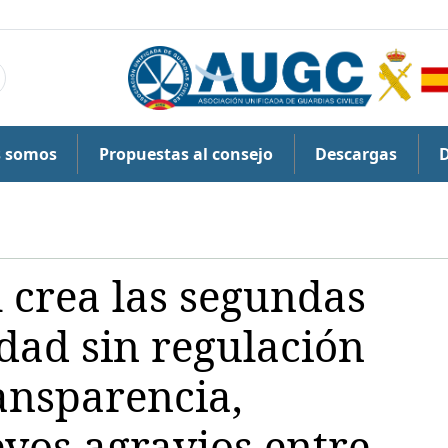
s somos
Propuestas al consejo
Descargas
l crea las segundas
idad sin regulación
ansparencia,
vos agravios entre