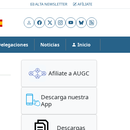
ALTA NEWSLETTER
AFÍLIATE
Usuario
Facebook
X
Instagram
YouTube
Bluesky
RSS
Delegaciones
Noticias
Inicio
Afiliate a AUGC
Descarga nuestra
App
Descargas