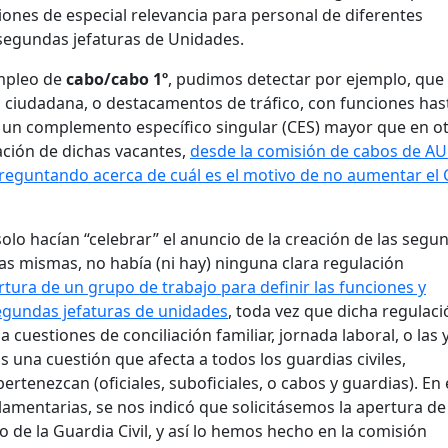
iones de especial relevancia para personal de diferentes
 segundas jefaturas de Unidades.
empleo de
cabo/cabo 1º
, pudimos detectar por ejemplo, que
ciudadana, o destacamentos de tráfico, con funciones hast
ir un complemento específico singular (CES) mayor que en ot
cación de dichas vacantes,
desde la comisión de cabos de A
 preguntando acerca de cuál es el motivo de no aumentar el
olo hacían “celebrar” el anuncio de la creación de las segu
las mismas, no había (ni hay) ninguna clara regulación
ura de un grupo de trabajo para definir las funciones y
gundas jefaturas de unidades
, toda vez que dicha regulaci
a cuestiones de conciliación familiar, jornada laboral, o las 
una cuestión que afecta a todos los guardias civiles,
rtenezcan (oficiales, suboficiales, o cabos y guardias). En 
glamentarias, se nos indicó que solicitásemos la apertura de
o de la Guardia Civil, y así lo hemos hecho en la comisión