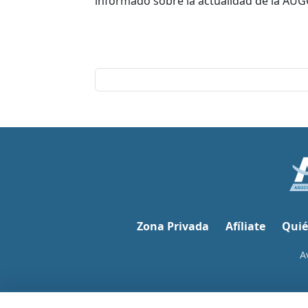
informado sobre la actualidad de la AUG
Zona Privada
Afíliate
Quié
A