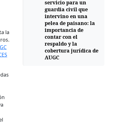
servicio para un
guardia civil que
intervino en una
pelea de paisano: la
importancia de
a la
contar con el
ros.
respaldo y la
UGC
cobertura jurídica de
 CES
AUGC
ndas
ón
ya
el