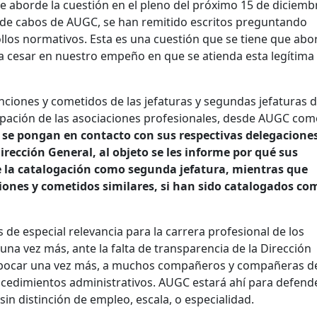
e aborde la cuestión en el pleno del próximo 15 de diciembr
de cabos de AUGC, se han remitido escritos preguntando
los normativos. Esta es una cuestión que se tiene que abo
 a cesar en nuestro empeño en que se atienda esta legítima
funciones y cometidos de las jefaturas y segundas jefaturas 
icipación de las asociaciones profesionales, desde AUGC co
 se pongan en contacto con sus respectivas delegacione
Dirección General, al objeto se les informe por qué sus
e la catalogación como segunda jefatura, mientras que
iones y cometidos similares, si han sido catalogados co
s de especial relevancia para la carrera profesional de los
na vez más, ante la falta de transparencia de la Dirección
a abocar una vez más, a muchos compañeros y compañeras d
rocedimientos administrativos. AUGC estará ahí para defend
 sin distinción de empleo, escala, o especialidad.