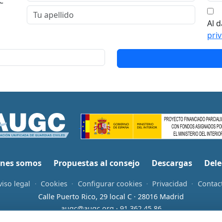
C
Al d
pri
nes somos
Propuestas al consejo
Descargas
Dele
viso legal
·
Cookies
·
Configurar cookies
·
Privacidad
·
Contac
Calle Puerto Rico, 29 local C · 28016 Madrid
augc@augc.org
·
91 362 45 86