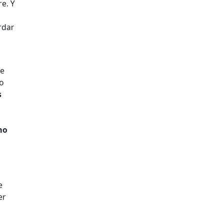
e. Y
rdar
de
mo
s
mo
e
er