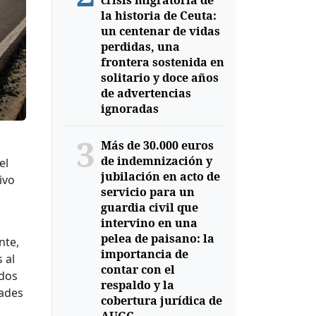
crisis migratoria de
la historia de Ceuta:
un centenar de vidas
perdidas, una
frontera sostenida en
solitario y doce años
de advertencias
ignoradas
3
Más de 30.000 euros
de indemnización y
el
jubilación en acto de
ivo
servicio para un
guardia civil que
intervino en una
pelea de paisano: la
nte,
importancia de
 al
contar con el
ados
respaldo y la
dades
cobertura jurídica de