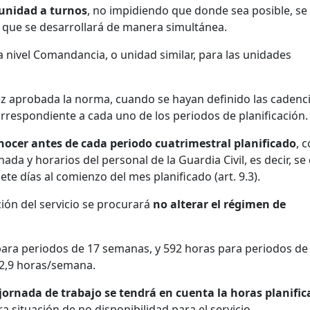
 unidad a turnos
, no impidiendo que donde sea posible, se
 que se desarrollará de manera simultánea.
 a nivel Comandancia, o unidad similar, para las unidades
z aprobada la norma, cuando se hayan definido las cadenci
orrespondiente a cada uno de los periodos de planificación.
conocer antes de cada periodo cuatrimestral planificado
, c
da y horarios del personal de la Guardia Civil, es decir, se
te días al comienzo del mes planificado (art. 9.3).
ción del servicio se procurará
no alterar el régimen de
 para periodos de 17 semanas, y 592 horas para periodos de
2,9 horas/semana.
jornada de trabajo se tendrá en cuenta la horas planifi
 situación de no disponibilidad para el servicio.