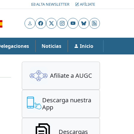
ALTA NEWSLETTER
AFÍLIATE
Usuario
Facebook
X
Instagram
YouTube
Bluesky
RSS
Delegaciones
Noticias
Inicio
Afiliate a AUGC
Descarga nuestra
App
Descargas