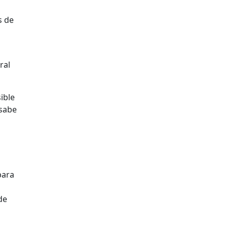
s de
ral
ible
 sabe
para
de