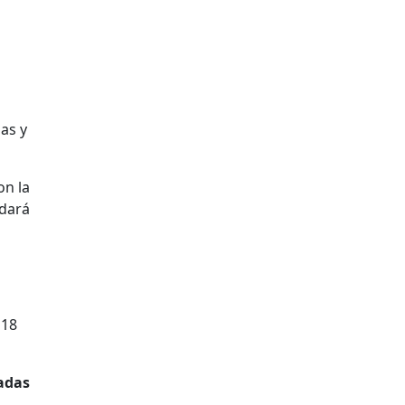
as y
on la
 dará
 18
cadas