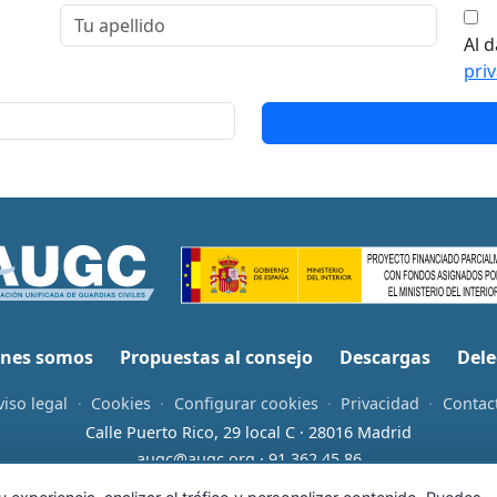
Al d
pri
nes somos
Propuestas al consejo
Descargas
Dele
viso legal
·
Cookies
·
Configurar cookies
·
Privacidad
·
Contac
Calle Puerto Rico, 29 local C · 28016 Madrid
augc@augc.org
·
91 362 45 86