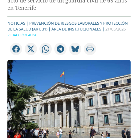
acto de servicio de un guardia civil de 63 años
en Tenerife
NOTICIAS |
PREVENCIÓN DE RIESGOS LABORALES Y PROTECCIÓN
DE LA SALUD (ART. 31) |
ÁREA DE INSTITUCIONALES |
21/05/2026
REDACCIÓN AUGC.