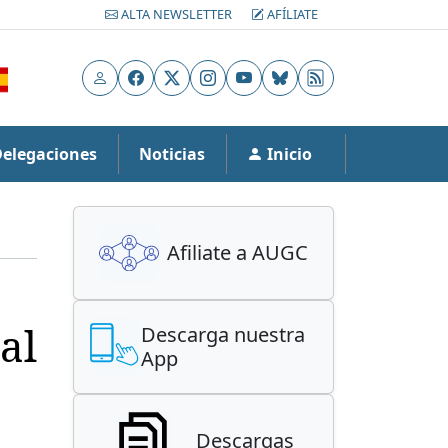
ALTA NEWSLETTER
AFÍLIATE
Usuario
Facebook
X
Instagram
YouTube
Bluesky
RSS
Delegaciones
Noticias
Inicio
Afiliate a AUGC
al
Descarga nuestra
App
Descargas