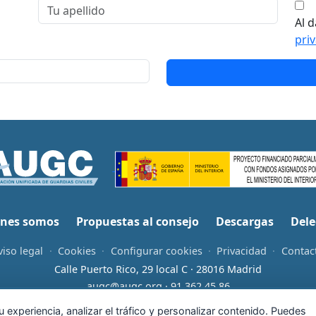
Al d
pri
nes somos
Propuestas al consejo
Descargas
Dele
viso legal
·
Cookies
·
Configurar cookies
·
Privacidad
·
Contac
Calle Puerto Rico, 29 local C · 28016 Madrid
augc@augc.org
·
91 362 45 86
Usuario
Facebook
X
Instagram
YouTube
Bluesky
RSS
 experiencia, analizar el tráfico y personalizar contenido. Puedes