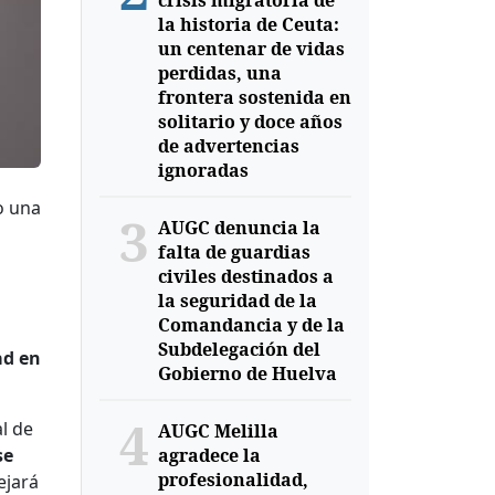
crisis migratoria de
la historia de Ceuta:
un centenar de vidas
perdidas, una
frontera sostenida en
solitario y doce años
de advertencias
ignoradas
o una
3
AUGC denuncia la
falta de guardias
civiles destinados a
la seguridad de la
Comandancia y de la
Subdelegación del
ad en
Gobierno de Huelva
4
l de
AUGC Melilla
se
agradece la
profesionalidad,
ejará