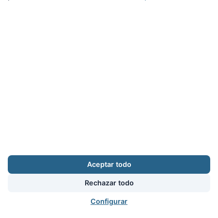
Zona Privada
Afíliate
Quiénes somos
Propuestas al consejo
Descargas
Delegaciones
Noticias
Inicio
Aviso legal
·
Cookies
·
Configurar cookies
·
Privacidad
·
Contacto
Aceptar todo
Calle Puerto Rico, 29 local C · 28016 Madrid
augc@augc.org
·
91 362 45 86
Rechazar todo
Usuario
Facebook
X
Instagram
YouTube
Bluesky
RSS
Configurar