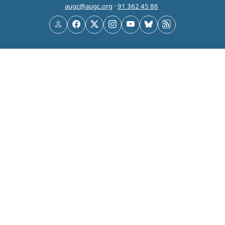
augc@augc.org
·
91 362 45 86
Usuario
Facebook
X
Instagram
YouTube
Bluesky
RSS