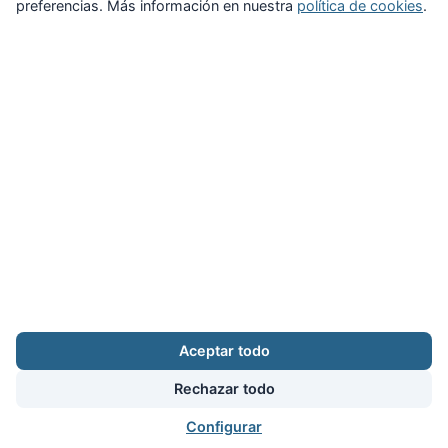
preferencias. Más información en nuestra
política de cookies
.
Zona Privada
Afíliate
Quiénes somos
Propuestas al consejo
Descargas
Delegaciones
Noticias
Inicio
Aviso legal
·
Cookies
·
Configurar cookies
·
Privacidad
·
Contacto
Aceptar todo
Calle Puerto Rico, 29 local C · 28016 Madrid
augc@augc.org
·
91 362 45 86
Rechazar todo
Usuario
Facebook
X
Instagram
YouTube
Bluesky
RSS
Configurar