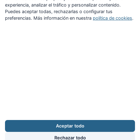
experiencia, analizar el tráfico y personalizar contenido.
Puedes aceptar todas, rechazarlas o configurar tus
preferencias. Más información en nuestra
política de cookies
.
Zona Privada
Afíliate
Quiénes somos
Propuestas al consejo
Descargas
Delegaciones
Noticias
Inicio
Aviso legal
·
Cookies
·
Configurar cookies
·
Privacidad
·
Contacto
Aceptar todo
Calle Puerto Rico, 29 local C · 28016 Madrid
augc@augc.org
·
91 362 45 86
Rechazar todo