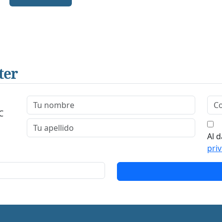
ter
C
Al d
pri