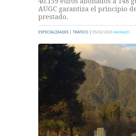
40.159 euros abonados a 148 gu
AUGC garantiza el principio d
prestado.
ESPECIALIDADES |
TRÁFICO |
05/02/2026
MADRAZO