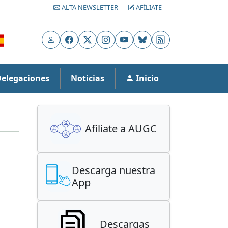
ALTA NEWSLETTER
AFÍLIATE
Usuario
Facebook
X
Instagram
YouTube
Bluesky
RSS
Delegaciones
Noticias
Inicio
Afiliate a AUGC
Descarga nuestra
App
Descargas