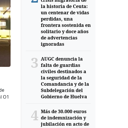
crisis migratoria de
la historia de Ceuta:
un centenar de vidas
perdidas, una
frontera sostenida en
solitario y doce años
de advertencias
ignoradas
3
AUGC denuncia la
falta de guardias
civiles destinados a
la seguridad de la
Comandancia y de la
de
Subdelegación del
Gobierno de Huelva
al O1
4
Más de 30.000 euros
de indemnización y
jubilación en acto de