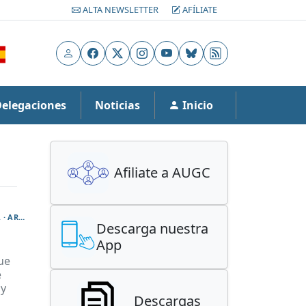
ALTA NEWSLETTER
AFÍLIATE
Usuario
Facebook
X
Instagram
YouTube
Bluesky
RSS
Delegaciones
Noticias
Inicio
Afiliate a AUGC
ESPECIALIDADES · SEGURIDAD CIUDADANA · SERVICIO CINOLÓGICO · MONTAÑA · AÉREA · ARMAMENTO · AUTOMOVILISMO · DESACTIVACIÓN DE EXPLOSIVOS · FISCAL · INFORMACIÓN · INFORMÁTICA Y ESTADÍSTICA · INTERVENCIÓN DE ARMAS Y EXPLOSIVOS · POLICÍA JUDICIAL · PROTECCIÓN DE LA NATURALEZA · PROTECCIÓN, SEGURIDAD E INTERVENCIÓN · SERVICIO MARÍTIMO · TRÁFICO · TRANSMISIONES
Descarga nuestra
App
ue
e
 y
Descargas