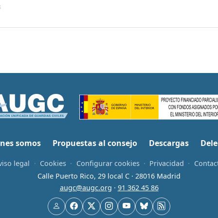
8
nes somos
Propuestas al consejo
Descargas
Dele
viso legal
·
Cookies
·
Configurar cookies
·
Privacidad
·
Contac
Calle Puerto Rico, 29 local C · 28016 Madrid
augc@augc.org
·
91 362 45 86
Usuario
Facebook
X
Instagram
YouTube
Bluesky
RSS