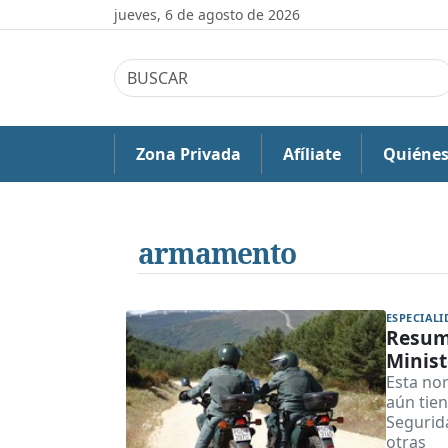
jueves, 6 de agosto de 2026
Zona Privada
Afíliate
Quiéne
armamento
Resume
Minist
Esta no
aún tien
Segurid
otras