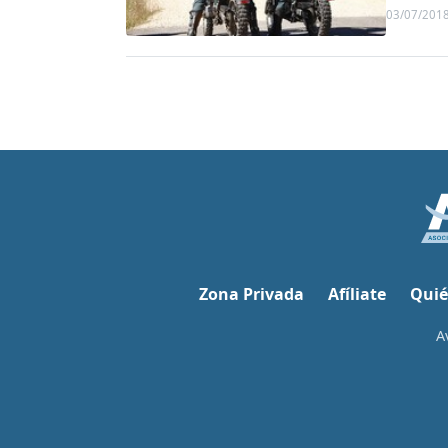
03/07/201
Zona Privada
Afíliate
Quié
A