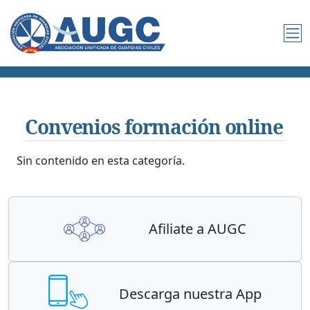
Convenios formación online
Sin contenido en esta categoría.
Afiliate a AUGC
Descarga nuestra App