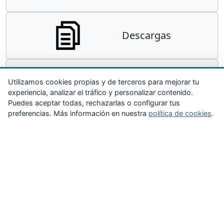
Descargas
Contacta
Utilizamos cookies propias y de terceros para mejorar tu
experiencia, analizar el tráfico y personalizar contenido.
Puedes aceptar todas, rechazarlas o configurar tus
preferencias. Más información en nuestra
política de cookies
.
Zona Privada
Afíliate