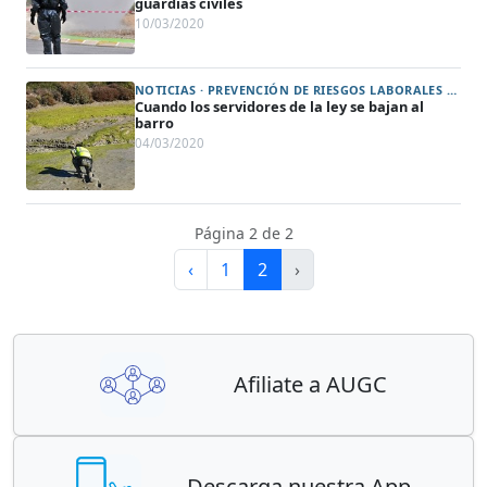
guardias civiles
10/03/2020
NOTICIAS · PREVENCIÓN DE RIESGOS LABORALES Y PROTECCIÓN DE LA SALUD (ART. 31)
Cuando los servidores de la ley se bajan al
barro
04/03/2020
Página 2 de 2
‹
1
2
›
Afiliate a AUGC
Descarga nuestra App