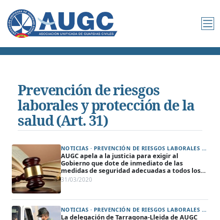
Prevención de riesgos
laborales y protección de la
salud (Art. 31)
NOTICIAS · PREVENCIÓN DE RIESGOS LABORALES Y PROTECCIÓN DE LA SALUD (ART. 31)
AUGC apela a la justicia para exigir al
Gobierno que dote de inmediato de las
medidas de seguridad adecuadas a todos los
guardias civiles
31/03/2020
NOTICIAS · PREVENCIÓN DE RIESGOS LABORALES Y PROTECCIÓN DE LA SALUD (ART. 31)
La delegación de Tarragona-Lleida de AUGC