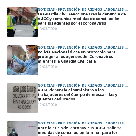
NOTICIAS · PREVENCIÓN DE RIESGOS LABORALES Y PROTECCIÓN DE LA SALUD (ART. 31)
La Guardia Civil reacciona tras la denuncia de
AUGC y comunica medidas de conciliación
para los agentes por el coronavirus
13/03/2020
NOTICIAS · PREVENCIÓN DE RIESGOS LABORALES Y PROTECCIÓN DE LA SALUD (ART. 31)
Policía Nacional dicta un protocolo para
proteger a los agentes del Coronavirus
mientras la Guardia Civil calla
12/03/2020
NOTICIAS · PREVENCIÓN DE RIESGOS LABORALES Y PROTECCIÓN DE LA SALUD (ART. 31)
AUGC denuncia el suministro a los
trabajadores del Cuerpo de mascarillas y
guantes caducados
12/03/2020
NOTICIAS · PREVENCIÓN DE RIESGOS LABORALES Y PROTECCIÓN DE LA SALUD (ART. 31) · MADRID
Ante la crisis del coronavirus, AUGC solicita
medidas de conciliación familiar para los