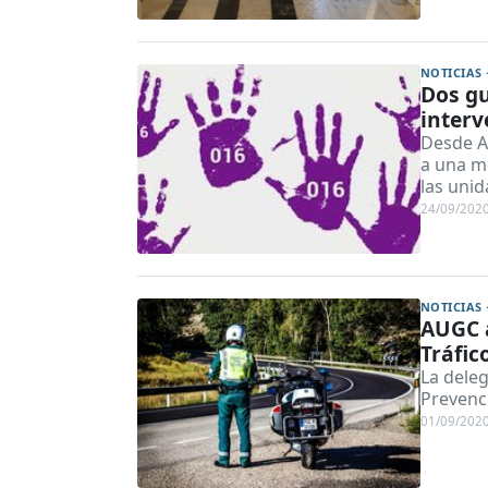
NOTICIAS 
Dos gu
interv
Desde A
a una me
las unid
24/09/202
NOTICIAS 
AUGC a
Tráfic
La deleg
Prevenc
01/09/202