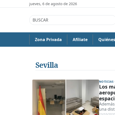
jueves, 6 de agosto de 2026
Zona Privada
Afíliate
Quiéne
Sevilla
NOTICIAS 
Los ma
aeropu
espaci
Además,
una dist
23/10/202