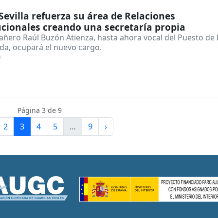
evilla refuerza su área de Relaciones
ucionales creando una secretaría propia
añero Raúl Buzón Atienza, hasta ahora vocal del Puesto de 
da, ocupará el nuevo cargo.
0
Página 3 de 9
2
3
4
5
…
9
›