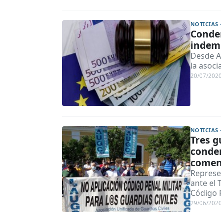
NOTICIAS 
Conden
indemn
Desde A
la asoci
20/07/202
NOTICIAS 
Tres g
conde
coment
Represe
ante el 
Código P
29/06/202