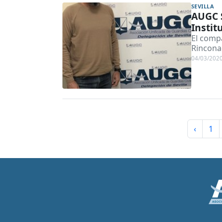
SEVILLA
AUGC S
Instit
El comp
Rincona
04/03/202
‹
1