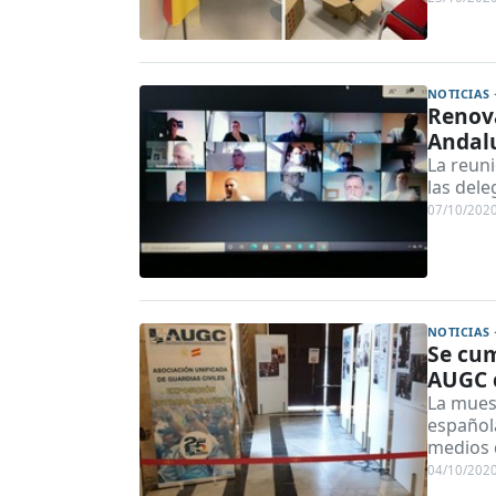
NOTICIAS 
Renova
Andal
La reuni
las dele
07/10/202
NOTICIAS 
Se cum
AUGC c
La mues
española
medios 
04/10/202