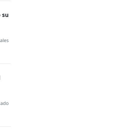
 su
s
uales
l
grado