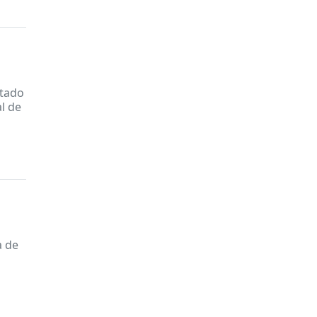
ntado
al de
a de