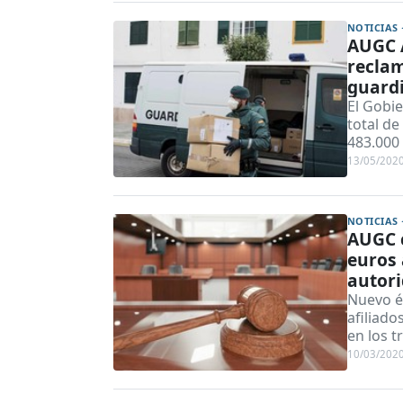
NOTICIAS 
AUGC A
reclam
guardi
El Gobi
total de
483.000 
13/05/202
NOTICIAS 
AUGC c
euros 
autori
Nuevo éx
afiliado
en los 
10/03/202