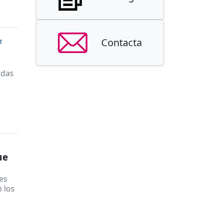
Contacta
Z
odas
ue
es
 los