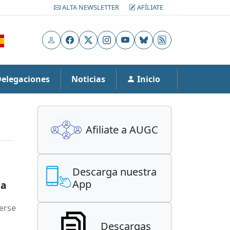
ALTA NEWSLETTER
AFÍLIATE
Usuario
Facebook
X
Instagram
YouTube
Bluesky
RSS
Delegaciones
Noticias
Inicio
Afiliate a AUGC
Descarga nuestra
App
 a
erse
Descargas