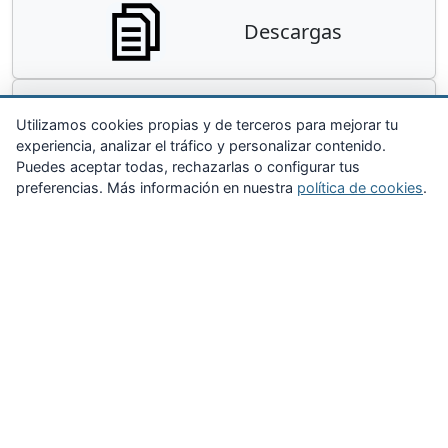
Descargas
Contacta
Utilizamos cookies propias y de terceros para mejorar tu
experiencia, analizar el tráfico y personalizar contenido.
Puedes aceptar todas, rechazarlas o configurar tus
preferencias. Más información en nuestra
política de cookies
.
Zona Privada
Afíliate
Quiénes somos
Propuestas al consejo
Descargas
Delegaciones