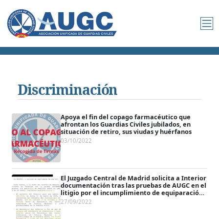
Discriminación
Apoya el fin del copago farmacéutico que
afrontan los Guardias Civiles jubilados, en
situación de retiro, sus viudas y huérfanos
03/10/2022
El Juzgado Central de Madrid solicita a Interior
documentación tras las pruebas de AUGC en el
litigio por el incumplimiento de equiparación
salarial
27/09/2022