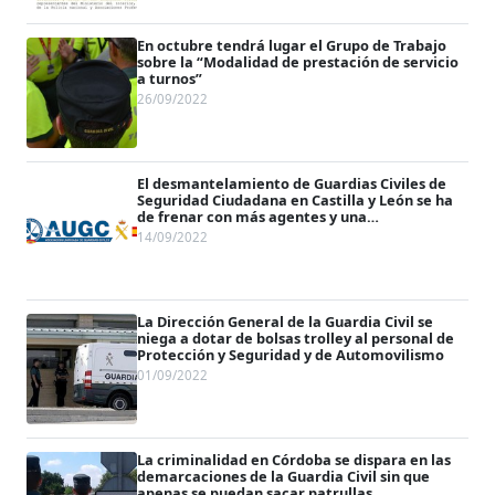
En octubre tendrá lugar el Grupo de Trabajo
sobre la “Modalidad de prestación de servicio
a turnos”
26/09/2022
El desmantelamiento de Guardias Civiles de
Seguridad Ciudadana en Castilla y León se ha
de frenar con más agentes y una
reestructuración operativa
14/09/2022
La Dirección General de la Guardia Civil se
niega a dotar de bolsas trolley al personal de
Protección y Seguridad y de Automovilismo
01/09/2022
La criminalidad en Córdoba se dispara en las
demarcaciones de la Guardia Civil sin que
apenas se puedan sacar patrullas