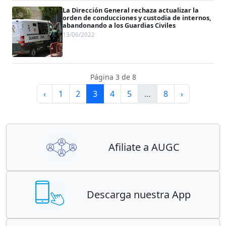
La Dirección General rechaza actualizar la
orden de conducciones y custodia de internos,
abandonando a los Guardias Civiles
13/06/2022
Página 3 de 8
‹
1
2
3
4
5
…
8
›
Afiliate a AUGC
Descarga nuestra App